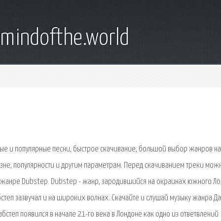
emindofthe.world
вые и популярные песни, быстрое скачивание, большой выбор жанров на
овизне, популярности и другим параметрам. Перед скачиванием треки мож
 жанре Dubstep. Dubstep - жанр, зародившийся на окраинах южного Ло
степ зазвучал и на широких волнах. Скачайте и слушай музыку жанра Да
 Дабстеп появился в начале 21-го века в Лондоне как одно из ответвлений