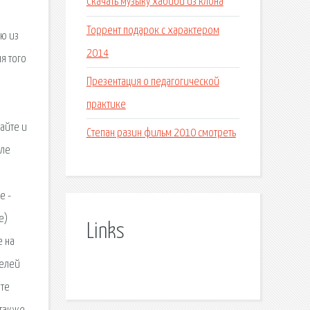
Скачать музыку хабиби из клона
Торрент подарок с характером
ню из
2014
я того
Презентация о педагогической
практике
айте и
Степан разин фильм 2010 смотреть
иле
e -
е)
Links
е на
телей
ете