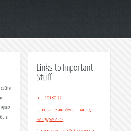
Links to Important
Stuff
 сайте
но
Гост 10180 12
ндона.
Расписание автобуса караганда
бстэп
междуреченск