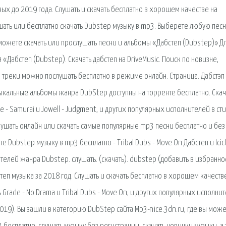
вых до 2019 года. Слушать и скачать бесплатно в хорошем качестве на
шать или бесплатно скачать Dubstep музыку в mp3. Выберете любую пес
 можете скачать или прослушать песни и альбомы «Дабстеп (Dubstep)» Дл
«Дабстеп (Dubstep). Скачать дабстеп на DriveMusic. Поиск по новизне,
 треки можно послушать бесплатно в режиме онлайн. Страница. Дабстэп
узыкальные альбомы жанра DubStep доступны на торренте бесплатно. Скач
 - Samurai и Jowell - Judgment, и других популярных исполнителей в ст
лушать онлайн или скачать самые популярные mp3 песни бесплатно и без
е Dubstep музыку в mp3 бесплатно - Tribal Dubs - Move On Дабстеп и Icicl
телей жанра Dubstep. слушать. (скачать). dubstep (добавить в избранно
степ музыка за 2018 год. Слушать и скачать бесплатно в хорошем качеств
 Grade - No Drama и Tribal Dubs - Move On, и других популярных исполни
 2019). Вы зашли в категорию DubStep сайта Mp3-nice.3dn.ru, где вы мож