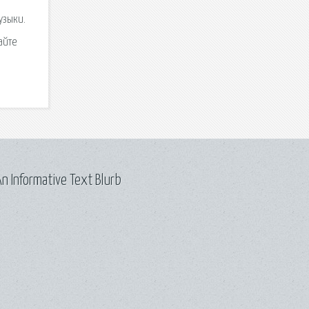
узыки.
айте
n Informative Text Blurb