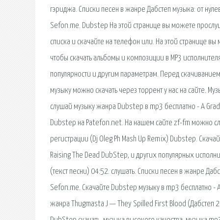
гэриджа. Списки песен в жанре Дабстеп музыка: от нуле
Sefon.me. Dubstep На этой странице вы можете прослу
списка и скачайте на телефон или. На этой странице вы
чтобы скачать альбомы и композиции в MP3 исполнителя 
популярности и другим параметрам. Перед скачиванием
музыку можно скачать через торрент у нас на сайте. М
слушай музыку жанра Dubstep в mp3 бесплатно - A Grade
Dubstep на Patefon.net. На нашем сайте zf-fm можно с
регистрации (Dj Oleg Ph Mash Up Remix) Dubstep. Скачайт
Raising The Dead DubStep, и других популярных исполни
(текст песни) 04:52. слушать. Списки песен в жанре Даб
Sefon.me. Скачайте Dubstep музыку в mp3 бесплатно - A
жанра Thugmasta J — They Spilled First Blood (Дабстеп