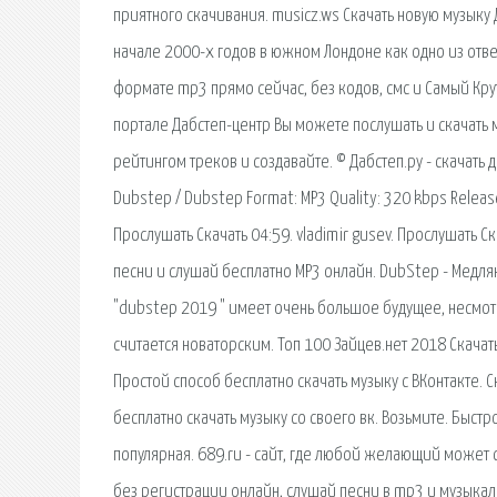
приятного скачивания. musicz.ws Скачать новую музыку
начале 2000-х годов в южном Лондоне как одно из отве
формате mp3 прямо сейчас, без кодов, смс и Самый Кр
портале Дабстеп-центр Вы можете послушать и скачать м
рейтингом треков и создавайте. © Дабстеп.ру - скачать 
Dubstep / Dubstep Format: MP3 Quality: 320 kbps Relea
Прослушать Скачать 04:59. vladimir gusev. Прослушать С
песни и слушай бесплатно MP3 онлайн. DubStep - Медляк.
"dubstep 2019 " имеет очень большое будущее, несмот
считается новаторским. Топ 100 Зайцев.нет 2018 Скачат
Простой способ бесплатно скачать музыку с ВКонтакте. С
бесплатно скачать музыку со своего вк. Возьмите. Быст
популярная. 689.ru - сайт, где любой желающий может 
без регистрации онлайн, слушай песни в mp3 и музыкал