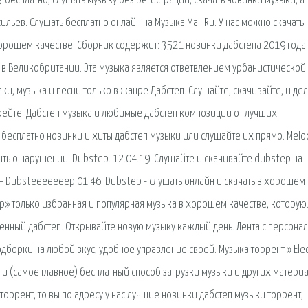
 бесплатно, слушать музыку без регистрации, скачать новинки музыки, а
льев. Слушать бесплатно онлайн на Музыка Mail.Ru. У нас можно скачать
хорошем качестве. Сборник содержит: 3521 новинки дабстепа 2019 года.
 в Великобритании. Эта музыка является ответвлением урбанистической
и, музыка и песни только в жанре Дабстеп. Слушайте, скачивайте, и де
трейте. Дабстеп музыка и любимые дабстеп композиции от лучших
 бесплатно новинки и хиты дабстеп музыки или слушайте их прямо. Melo
ить о нарушении. Dubstep. 12.04.19. Слушайте и скачивайте dubstep на
 Dubsteeeeeeep 01:46. Dubstep - слушать онлайн и скачать в хорошем
p» только избранная и популярная музыка в хорошем качестве, которую
ленный дабстеп. Открывайте новую музыку каждый день. Лента с персона
борки на любой вкус, удобное управление своей. Музыка торрент » Elec
 и (самое главное) бесплатный способ загрузки музыки и других матери
оррент, то вы по адресу у нас лучшие новинки дабстеп музыки торрент,