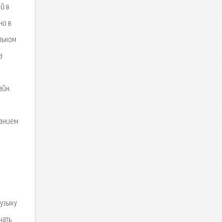
й в
но в
льном
а
айн.
н
ванием
музыку
чать