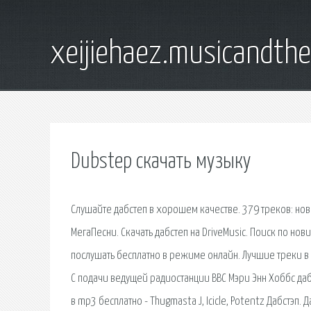
xeijiehaez.musicandth
Dubstep скачать музыку
Слушайте дабстеп в хорошем качестве. 379 треков: но
МегаПесни. Скачать дабстеп на DriveMusic. Поиск по н
послушать бесплатно в режиме онлайн. Лучшие треки в
С подачи ведущей радиостанции BBC Мэри Энн Хоббс даб
в mp3 бесплатно - Thugmasta J, Icicle, Potentz Дабстэп.