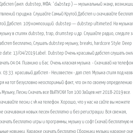
 Дабстеп (англ. dubstep, МФА: ˈdʌbstɛp ) — музыкальный жанр, возникши
твлений гэриджа. Слушайте Самый Крутой Дабстеп и скачивайте бесплат
утой Дабстеп. 109 композиций. dubstep — dubstep ultimeted. На музыка
узыку в стилях dubstep, trap, drumstep и др. Слушайте радио, следите з
дабстеп бесплатно, Слушать dubstep музыку, breaks, hardcore Style: Deep
se date: 13/04/2019 Label:. Dubstep Очень красивый дабстеп слушать онл
качать 04:04. Пианино и Бас. Очень класная музыка. - Скачивай на телефо
 03:33. красивый дабстеп - Неизвестен - дап степ. Музыка стиля под наз
ря на тот безусловно неоспоримый факт, что он по своему определению
ь Музыку, Песни Скачать все ВЫПУСКИ Топ 100 Зайцев.нет 2018-2019 все.
качивайте песни c vk на телефон. Хорошо, что у нас на сайте вы можете
рое скачивания новых песен бесплатно и без регистрации. Вся свежая,
скачать бесплатно игры и программы, музыку и софт Скачай бесплатную 
ьные новинки. Караоке скачать бесплатно Сборники музыки караоке ска