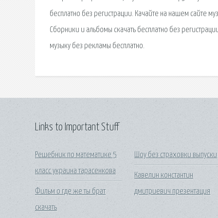
бесплатно без регистрации. Качайте на нашем сайте му
Сборники и альбомы скачать бесплатно без регистрации 
музыку без рекламы бесплатно.
Links to Important Stuff
Решебник по математике 5
Шоу без страховки выпуски
класс украина тарасенкова
Кавелин константин
Фильм о где же ты брат
дмитриевич презентация
скачать