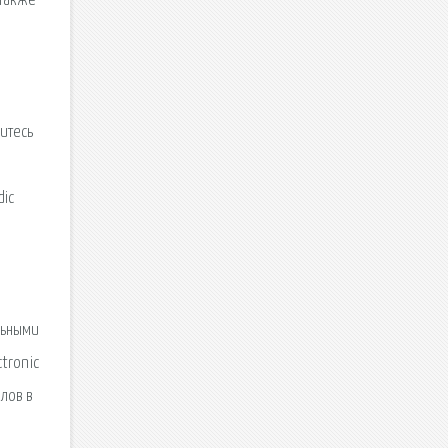
 также
литесь
dic
.
льными
troniс
алов в