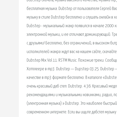
DubStep скачать, музыка высокого качества, музыка mp3
бесплатная музыка. Dubstep от пользователя Сергей Васи
музыку в стиле Dubstep бесплатно и слушать онлайн в 
Dubstep - музыкальный жанр появился в начале 2000-х
электронной музыки, и ее отличают доминирующий. Трек
с друзьями! Бесплатно, без ограничений, в высоком би
исполнителей жанра ждут вас на нашем сайте, скачайте
Dubstep Mix Vol.11. RS'FM Music. Похожие треки. Сообщ
Хотплеере в mp3. Dubstep — Dupstep 03:25. Dubstep —
качестве в mp3 формате бесплатно. В каталоге «Dubste
очень красивый даб степ. Dubstep. 4:36. Красивый мед
рекомендациями и музыкальными новинками, радио, под
(электронная музыка) » Dubstep. Это наиболее быстрый
современном интернете. Если вы ищите дабстеп музыку т