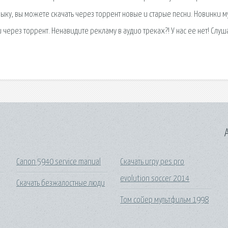
зыку, вы можете скачать через торрент новые и старые песни. Новинки м
через торрент. Ненавидите рекламу в аудио треках?! У нас ее нет! Слуш
A
Canon 5940 service manual
Скачать игру pes pro
evolution soccer 2014
Скачать безжалостные люди
Том сойер мультфильм 1998