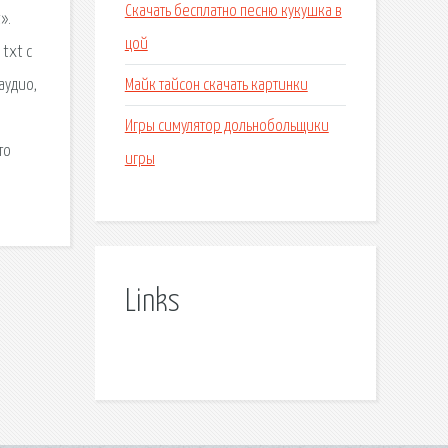
Скачать бесплатно песню кукушка в
».
цой
 txt с
Майк тайсон скачать картинки
-аудио,
Игры симулятор дольнобольщики
то
игры
Links