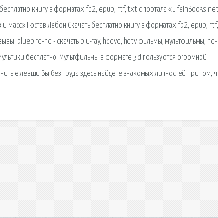
сплатно книгу в форматах fb2, epub, rtf, txt с портала «LifeInBooks.net
и масс» Гюстав Лебон Скачать бесплатно книгу в форматах fb2, epub, rtf,
зывы. bluebird-hd - скачать blu-ray, hddvd, hdtv фильмы, мультфильмы, hd
 мультики бесплатно. Мультфильмы в формате 3d пользуются огромной
менитые левши Вы без труда здесь найдете знакомых личностей при том, ч