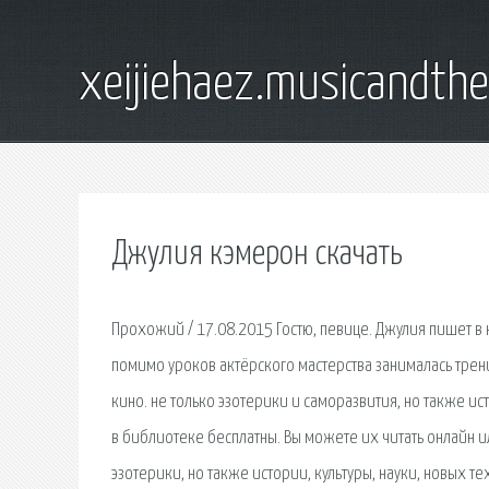
xeijiehaez.musicandth
Джулия кэмерон скачать
Прохожий / 17.08.2015 Гостю, певице. Джулия пишет в к
помимо уроков актёрского мастерства занималась трен
кино. не только эзотерики и саморазвития, но также ис
в библиотеке бесплатны. Вы можете их читать онлайн и
эзотерики, но также истории, культуры, науки, новых те