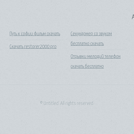
A
Путь к софии фильм скачать
Секундомер со звуком
бесплатно скачать
Скачать restorer2000 pro
Отрывки мелодий телефон
скачать бесплатно
© Untitled. All rights reserved.