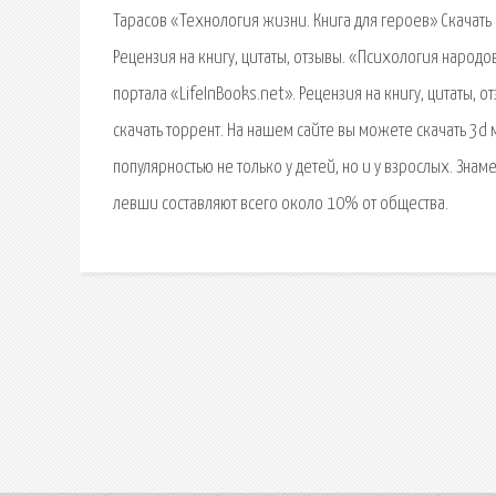
Тарасов «Технология жизни. Книга для героев» Скачать бе
Рецензия на книгу, цитаты, отзывы. «Психология народов 
портала «LifeInBooks.net». Рецензия на книгу, цитаты, от
скачать торрент. На нашем сайте вы можете скачать 3d
популярностью не только у детей, но и у взрослых. Зна
левши составляют всего около 10% от общества.