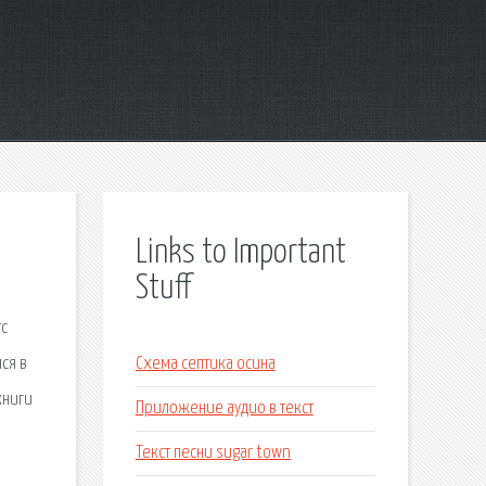
Links to Important
Stuff
тс
ся в
Схема септика осина
книги
Приложение аудио в текст
Текст песни sugar town