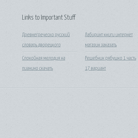
Links to Important Stuff
Древнегреческо русский
Лабиринт книги интернет
словарь дворецкого
магазин заказать
Спокойная мелодия на
Решебник рябушко 1 часть
пианино скачать
17 вариант