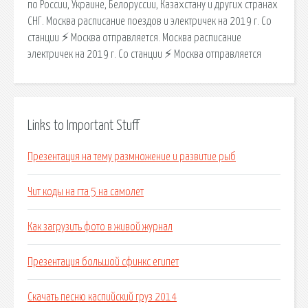
по России, Украине, Белоруссии, Казахстану и других странах
СНГ. Москва расписание поездов и электричек на 2019 г. Со
станции ⚡ Москва отправляется. Москва расписание
электричек на 2019 г. Со станции ⚡ Москва отправляется
Links to Important Stuff
Презентация на тему размножение и развитие рыб
Чит коды на гта 5 на самолет
Как загрузить фото в живой журнал
Презентация большой сфинкс египет
Скачать песню каспийский груз 2014