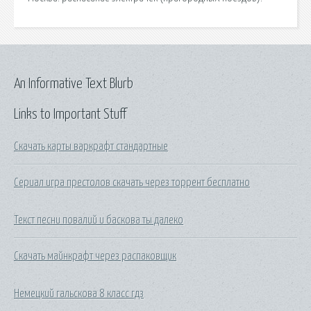
An Informative Text Blurb
Links to Important Stuff
Скачать карты варкрафт стандартные
Сериал игра престолов скачать через торрент бесплатно
Текст песни повалий и баскова ты далеко
Скачать майнкрафт через распаковщик
Немецкий гальскова 8 класс гдз