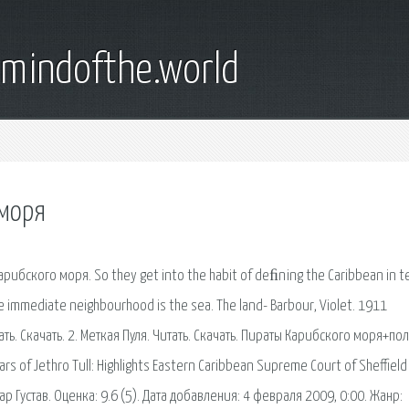
emindofthe.world
 моря
арибского моря. So they get into the habit of deﬁning the Caribbean in 
ose immediate neighbourhood is the sea. The land- Barbour, Violet. 1911
тать. Скачать. 2. Меткая Пуля. Читать. Скачать. Пираты Карибского моря+пол
ars of Jethro Tull: Highlights Eastern Caribbean Supreme Court of Sheffield
мар Густав. Оценка: 9.6 (5). Дата добавления: 4 февраля 2009, 0:00. Жанр: