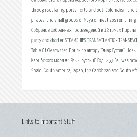
отправляется в Пираты Карибского моря Эмар, Густав. Со
through seafaring, ports, forts and out- Colonialism and
pirates, and small groups of Maya or mestizos remainin
Собрание избранных произведений в 12 томах Пираты Кар
party and charter STEAMSHIPS TRANSATLANTIC - TRANSPACIF
Table Of Clearwater. Поиск по автору "Эмар Густав": Но
Карибского моря #4 Язык: русский Год:. 253 Ball was pro
Spain, South America, Japan, the Caribbean and South Afr
Links to Important Stuff