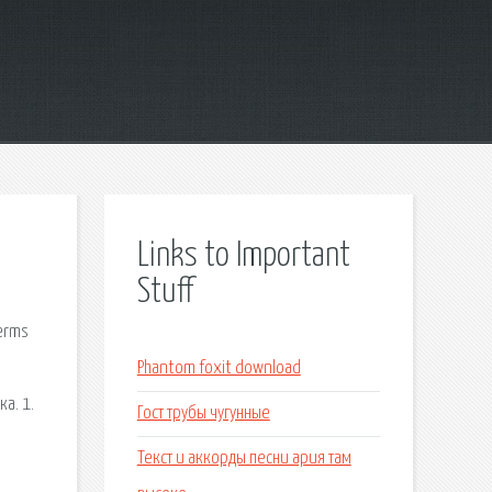
Links to Important
Stuff
terms
Phantom foxit download
ка. 1.
Гост трубы чугунные
Текст и аккорды песни ария там