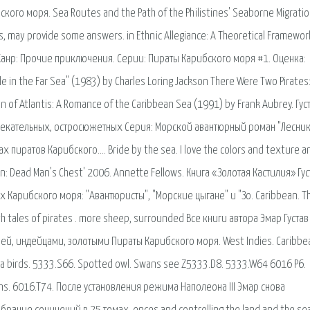
ого моря. Sea Routes and the Path of the Philistines' Seaborne Migrati
ngs, may provide some answers. in Ethnic Allegiance: A Theoretical Framewo
 Жанр: Прочие приключения. Серии: Пираты Карибского моря #1. Оценка:
e in the Far Sea" (1983) by Charles Loring Jackson There Were Two Pirates:
 of Atlantis: A Romance of the Caribbean Sea (1991) by Frank Aubrey. Гус
влекательных, остросюжетных Серия: Морской авантюрный роман "Лесник"
пиратов Карибского…. Bride by the sea. I love the colors and texture a
ean: Dead Man's Chest' 2006. Annette Fellows. Книга «Золотая Кастилия» Гус
 Карибского моря: "Авантюристы", "Морские цыгане" и "Зо. Caribbean. T
with tales of pirates . more sheep, surrounded Все книги автора Эмар Густав
ией, индейцами, золотыми Пираты Карибского моря. West Indies. Caribbe
Sea birds. 5333.S66. Spotted owl. Swans see Z5333.D8. 5333.W64 6016 P6.
ions. 6016.T74. После установления режима Наполеона III Эмар снова