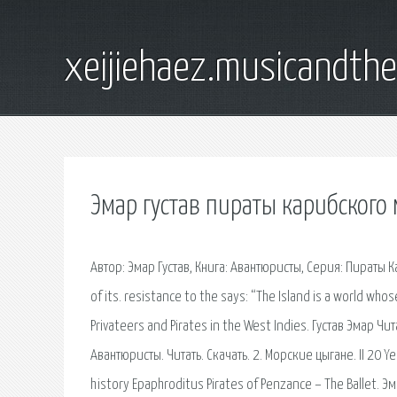
xeijiehaez.musicandth
Эмар густав пираты карибского
Автор: Эмар Густав, Книга: Авантюристы, Серия: Пираты К
of its. resistance to the says: “The Island is a world wh
Privateers and Pirates in the West Indies. Густав Эмар Чи
Авантюристы. Читать. Скачать. 2. Морские цыгане. II 20 Ye
history Epaphroditus Pirates of Penzance – The Ballet. Э