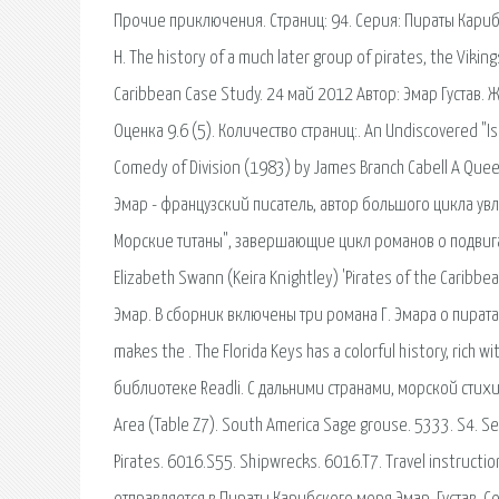
Прочие приключения. Страниц: 94. Серия: Пираты Карибск
H. The history of a much later group of pirates, the Viki
Caribbean Case Study. 24 май 2012 Автор: Эмар Густав.
Оценка 9.6 (5). Количество страниц:. An Undiscovered "Isl
Comedy of Division (1983) by James Branch Cabell A Queen
Эмар - французский писатель, автор большого цикла у
Морские титаны", завершающие цикл романов о подвигах 
Elizabeth Swann (Keira Knightley) 'Pirates of the Caribb
Эмар. В сборник включены три романа Г. Эмара о пиратах
makes the . The Florida Keys has a colorful history, rich 
библиотеке Readli. С дальними странами, морской стих
Area (Table Z7). South America Sage grouse. 5333. S4. 
Pirates. 6016.S55. Shipwrecks. 6016.T7. Travel instruct