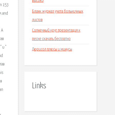
высоко
on 153
Бланк журнал учета больничных
rk and
листов
Солнечный круг презентация к
 A
песне скачать бесплатно
тав
 и "
Дюрисол плюсы и минусы
nd
тав
his
 в
Links
an