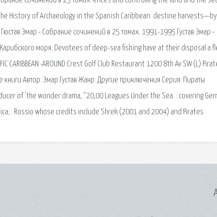
брание сочинений в 25 томах. ences and controlling the land and the se
 the History of Archaeology in the Spanish Caribbean. destine harvests—by
g. Гюстав Эмар - Собрание сочинений в 25 томах. 1991-1995 Густав Эмар -
ибского моря. Devotees of deep-sea fishing have at their disposal a fl
IC CARIBBEAN -AROUND Crest Golf Club Restaurant 1200 8th Av SW (L) Pirat
вые книги Автор: Эмар Густав Жанр: Другие приключения Серия: Пираты
ducer of 'the wonder drama, “20,00 Leagues Under the Sea. . covering Ger
ica; . Rossio whose credits include Shrek (2001 and 2004) and Pirates
A