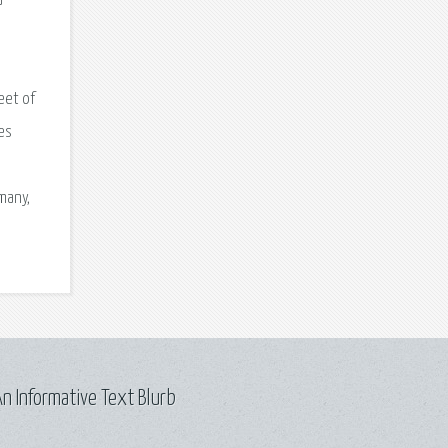
a
eet of
es
many,
n Informative Text Blurb