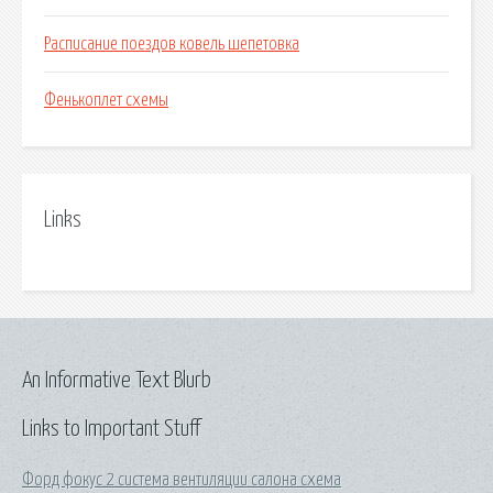
Расписание поездов ковель шепетовка
Фенькоплет схемы
Links
An Informative Text Blurb
Links to Important Stuff
Форд фокус 2 система вентиляции салона схема