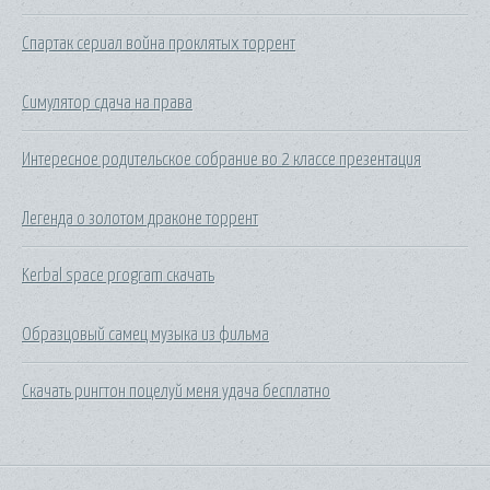
Спартак сериал война проклятых торрент
Симулятор сдача на права
Интересное родительское собрание во 2 классе презентация
Легенда о золотом драконе торрент
Kerbal space program скачать
Образцовый самец музыка из фильма
Скачать рингтон поцелуй меня удача бесплатно