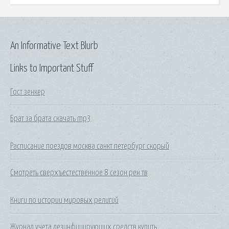
An Informative Text Blurb
Links to Important Stuff
Гост зенкер
Брат за брата скачать mp3
Расписание поездов москва санкт петербург скорый
Смотреть сверхъестественное 8 сезон рен тв
Книги по истории мировых религий
Журнал учета дезинфицирующих средств купить