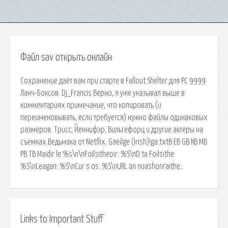
Файл sav открыть онлайн
Сохранение даёт вам при старте в Fallout Shelter для PC 9999
Ланч-Боксов. Dj_Francis Верно, я уже указывал выше в
комментариях примечание, что копировать (и
переименовывать, если требуется) нужно файлы одинаковых
размеров. Трисс, Йеннифэр, Вильгефорц и другие актеры на
съемках Ведьмака от Netflix. Gaeilge (Irish)!ga.txtB EB GB kB MB
PB TB Maidir le %s\n\nFoilsitheoir: %S\nD ta Foilsithe:
%S\nLeagan: %S\nCur s os: %S\nURL an nuashonraithe:.
Links to Important Stuff