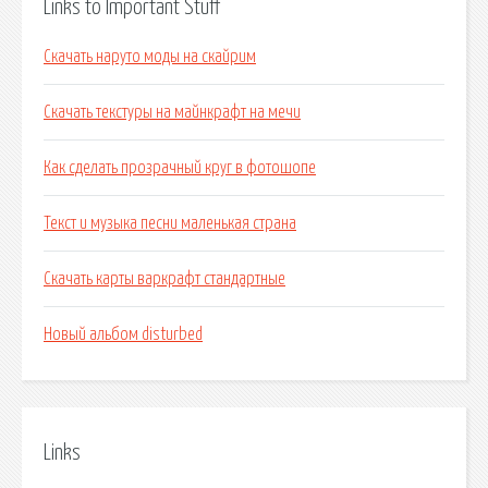
Links to Important Stuff
Скачать наруто моды на скайрим
Скачать текстуры на майнкрафт на мечи
Как сделать прозрачный круг в фотошопе
Текст и музыка песни маленькая страна
Скачать карты варкрафт стандартные
Новый альбом disturbed
Links