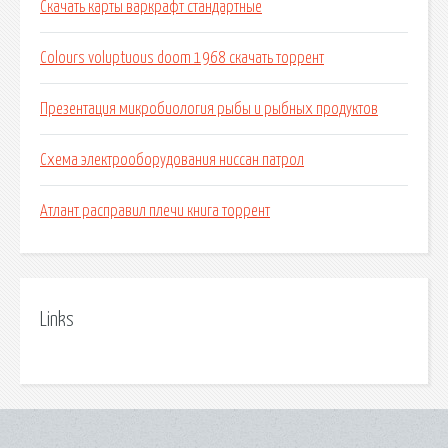
Скачать карты варкрафт стандартные
Colours voluptuous doom 1968 скачать торрент
Презентация микробиология рыбы и рыбных продуктов
Схема электрооборудования ниссан патрол
Атлант расправил плечи книга торрент
Links