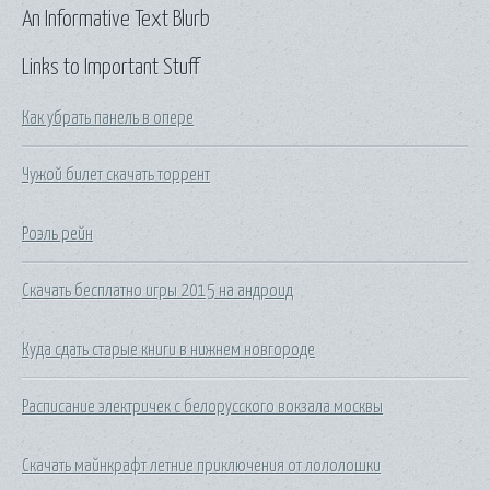
An Informative Text Blurb
Links to Important Stuff
Как убрать панель в опере
Чужой билет скачать торрент
Роэль рейн
Скачать бесплатно игры 2015 на андроид
Куда сдать старые книги в нижнем новгороде
Расписание электричек с белорусского вокзала москвы
Скачать майнкрафт летние приключения от лололошки