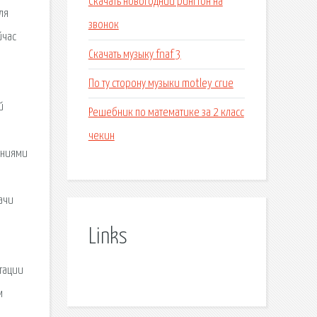
Скачать новогодний рингтон на
ля
звонок
йчас
Скачать музыку fnaf 3
По ту сторону музыки motley crue
й
Решебник по математике за 2 класс
чекин
аниями
ачи
Links
нтации
м