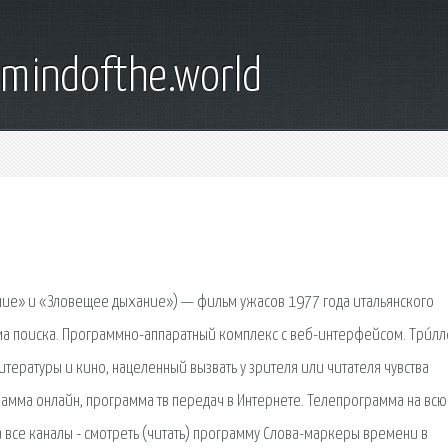
emindofthe.world
́ние» и «Зловещее дыхание») — фильм ужасов 1977 года итальянского
а поиска. Программно-аппаратный комплекс с веб-интерфейсом. Три́лл
итературы и кино, нацеленный вызвать у зрителя или читателя чувства
амма онлайн, программа тв передач в Интернете. Телепрограмма на всю 
а все каналы - смотреть (читать) программу Слова-маркеры времени в