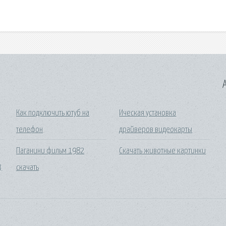
A
Как подключить ютуб на
Ическая установка
телефон
драйверов видеокарты
Паганини фильм 1982
Скачать животные картинки
3
скачать