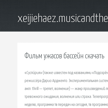
xeijiehaez.musicandth
Фильм ужасов бассейн скачать
«Суспи́рия» (также известен под названиями «Подозре
режиссёра Дарио Ардженто. Экспериментальная систем
англ. thrill — трепет, волнение) — жанр произведений л
тревожного ожидания, волнения или страха. Телепрогр
неделю, программа тв передач на сегодня, тв программ