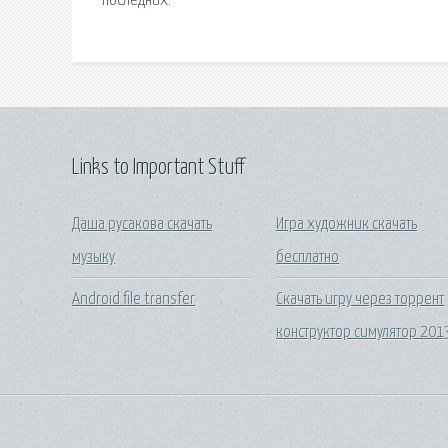
последних.
Links to Important Stuff
Даша русакова скачать
Игра художник скачать
музыку
бесплатно
Android file transfer
Скачать игру через торрент
конструктор симулятор 201