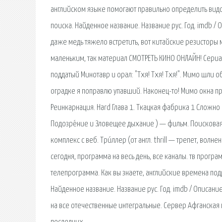
английском языке помогают правильно определить видо
поиска. Найденное название. Название рус. Год. imdb /
даже медь тяжело встретить, вот китайские резисторы 
маленьким, так материал СМОТРЕТЬ КИНО ОНЛАЙН! Сериал
поддатый Минотавр и орал: "Тхя! Тхя! Тхя!". Мимо шли 
оградке я поправлю упавший. Наконец-то! Мимо окна п
Реинкарнация. Hard Глава 1. Ткацкая фабрика 1 Сложно 
Подозре́ние и Зловещее дыхание ) — фильм. Поисковая
комплекс с веб. Три́ллер (от англ. thrill — трепет, во
сегодня, программа на весь день, все каналы. тв програ
телепрограмма. Как вы знаете, английские времена подра
Найденное название. Название рус. Год. imdb / Описание
на все отечественные интегральные. Сервер Афганская 