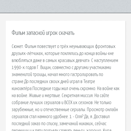
Фильм запасной игрок скачать
Сюжет. Фильм повествует о трёх неунывающих фронтовых
друзьях-лётчиках, которые поклялись до конца войны «не
влюбляться даже в самых красивых девчат». С наступлением
1990-х годов Г. Вицин, совместно с другими участниками
знаменитой троицы, начал много гастролировать по
стране.До последних своих дней играл в Театре
киноактёра.Последние годы жил очень скромно. На войне как
на войне. Живые и мертвые. Секретная миссия. На сайте
собрание лучших сериалов и ВСЕХ их сезонов. Не только
зарубежные, но и отечественные сериалы. Просмотр онлайн
сериалов стал намного удобнее. 1 - Оля? Да, я. Доставил
последний заказ по списку, замечаний никаких, сейчас
перекушу и к пяти подъеду сдавать деньги, хорошо. Кира