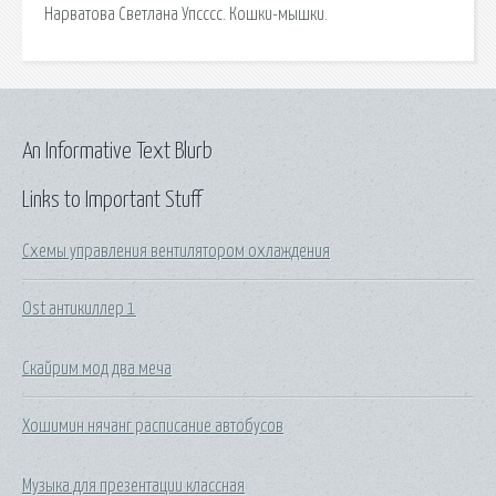
Нарватова Светлана Упсссс. Кошки-мышки.
An Informative Text Blurb
Links to Important Stuff
Схемы управления вентилятором охлаждения
Ost антикиллер 1
Скайрим мод два меча
Хошимин нячанг расписание автобусов
Музыка для презентации классная