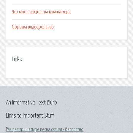
Что такое bonjour на компьютере
Обрезка видеороликов
Links
An Informative Text Blurb
Links to Important Stuff
Раз два три четыре песня скачать бесплатно