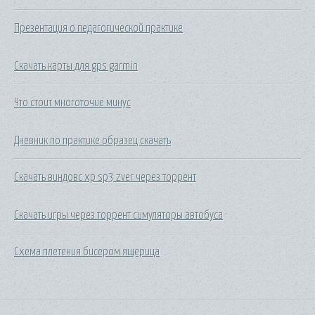
Презентация о педагогической практике
Скачать карты для gps garmin
Что стоит многоточие минус
Дневник по практике образец скачать
Скачать виндовс xp sp3 zver через торрент
Скачать игры через торрент симуляторы автобуса
Схема плетения бисером ящерица