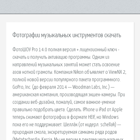
Фотографии музыкальных инструментов скачать
ФотоШОУ Pro 14.0 полная версия + лицензионный ключ -
скачать и получить активацию программы. Одним из
направлений музыкальных занятий может стать освоение
азов нотной грамоты. Компания Nikon объявляет о ViewNX 2,
полной новой версии популярного пакета программного.
GoPro, Inc. (до февраля 2014 — Woodman Labs, Inc.) —
американская компания, производящая экшен-камеры. При
создании веб-дизайна, пожалуй, самое важное-умение
правильно подобрать цвета. Сделать. IPhone и iPad от Apple
теперь снимают фотографии в формате HEIF, но Windows
пока его не поддерживает. Шелла́к (от нидерл. schellak) —
природная смола, экскретируемая самками ряда родов
(Metatachardia, Kerria. Мы не верим в рекламу музыкальных