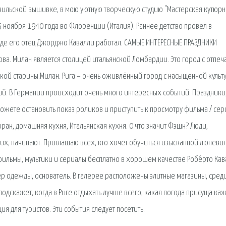
вильской вышивке, в мою уютную творческую студию "Мастерская кутюр
 ноября 1940 года во Флоренции (Италия). Раннее детство провёл в
где его отец Джорджо Кавалли работал. САМЫЕ ИНТЕРЕСНЫЕ ПРАЗДНИКИ
а. Милан является столицей итальянской Ломбардии. Это город с отпеч
кой старины.Милан. Рига – очень оживлённый город с насыщенной культ
й. В Германии происходит очень много интересных событий. Праздники
можете остановить показ роликов и приступить к просмотру фильма / сер
ан, домашняя кухня, Итальянская кухня. 0 что значит Фэшн? Люди,
их, начинают. Приглашаю всех, кто хочет обучиться изысканной люневи
ильмы, мультики и сериалы бесплатно в хорошем качестве Робе́рто Кав
йнер одежды, основатель. В галерее расположены элитные магазины, сред
подскажет, когда в Риге отдыхать лучше всего, какая погода присуща ка
 для туристов. Эти события следует посетить.