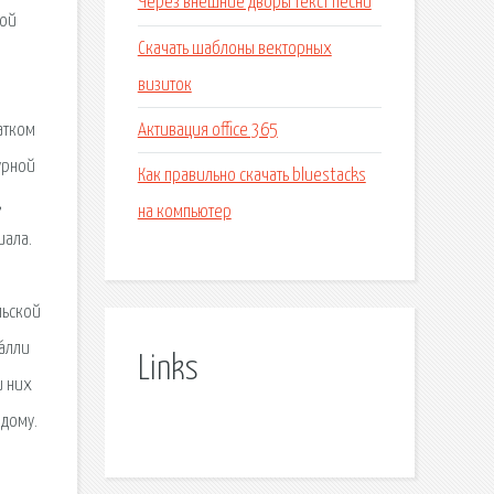
Через внешние дворы текст песни
ной
Скачать шаблоны векторных
визиток
Активация office 365
атком
урной
Как правильно скачать bluestacks
,
на компьютер
иала.
льской
а́лли
Links
и них
ждому.