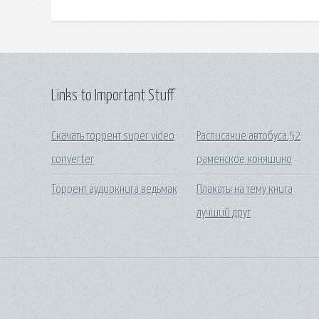
Links to Important Stuff
Скачать торрент super video
Расписание автобуса 52
converter
раменское коняшино
Торрент аудиокнига ведьмак
Плакаты на тему книга
лучший друг