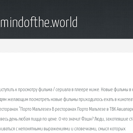
emindofthe.world
иступить к просмотру фильма / сериала в плеере ниже. Новые фильмы в
 людям желающим посмотреть новые фильмы приходилось ехать в кинотеа
сторанах "Порто Мальтезе» В ресторанах Порто Мальтезе в ТВК Авиапарк
 весь день любая пицца по цене. 0 что значит Фэшн? Люди, захотевшие ст
лкиваться с непонятными выражениями и словечками, смысл которых