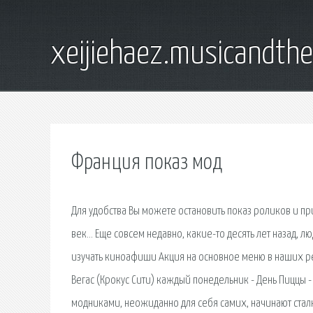
xeijiehaez.musicandth
Франция показ мод
Для удобства Вы можете остановить показ роликов и пр
век… Еще совсем недавно, какие-то десять лет назад,
изучать киноафиши Акция на основное меню в наших ре
Вегас (Крокус Сити) каждый понедельник - День Пиццы -
модниками, неожиданно для себя самих, начинают ста