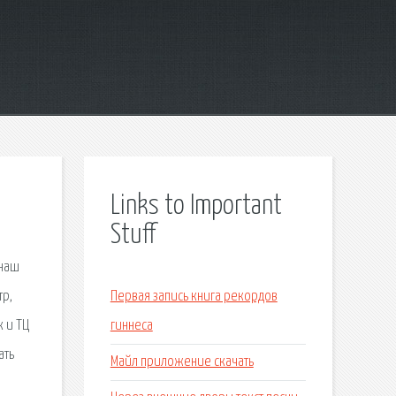
Links to Important
Stuff
 наш
тр,
Первая запись книга рекордов
 и ТЦ
гиннеса
ать
Майл приложение скачать