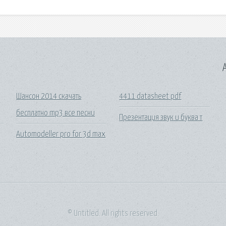
A
Шансон 2014 скачать
4411 datasheet pdf
бесплатно mp3 все песни
Презентация звук и буква т
Automodeller pro for 3d max
© Untitled. All rights reserved.