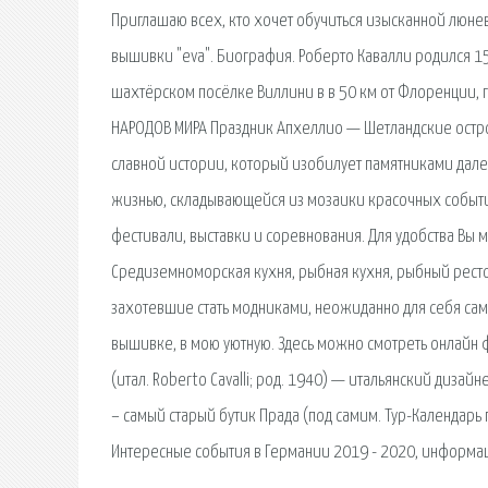
Приглашаю всех, кто хочет обучиться изысканной люне
вышивки "eva". Биография. Роберто Кавалли родился 15
шахтёрском посёлке Виллини в в 50 км от Флоренции, 
НАРОДОВ МИРА Праздник Апхеллио — Шетландские остров
славной истории, который изобилует памятниками дале
жизнью, складывающейся из мозаики красочных событи
фестивали, выставки и соревнования. Для удобства Вы 
Средиземноморская кухня, рыбная кухня, рыбный рестор
захотевшие стать модниками, неожиданно для себя сам
вышивке, в мою уютную. Здесь можно смотреть онлайн ф
(итал. Roberto Cavalli; род. 1940) — итальянский диза
– самый старый бутик Прада (под самим. Тур-Календарь 
Интересные события в Германии 2019 - 2020, информация