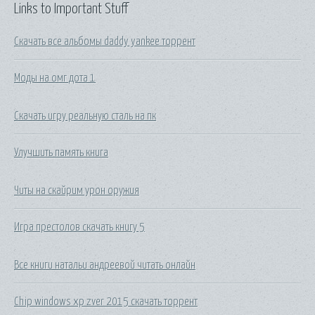
Links to Important Stuff
Скачать все альбомы daddy yankee торрент
Моды на омг дота 1
Скачать игру реальную сталь на пк
Улучшить память книга
Читы на скайрим урон оружия
Игра престолов скачать книгу 5
Все книги натальи андреевой читать онлайн
Chip windows xp zver 2015 скачать торрент