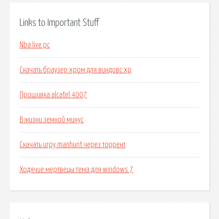
Links to Important Stuff
Nba live pc
Скачать браузер хром для виндовс хр
Прошивка alcatel 4007
В жизни земной минус
Скачать игру manhunt через торрент
Ходячие мертвецы тема для windows 7