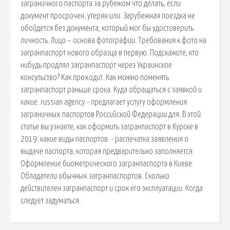
заграничного паспорта за рубежом что делать, если
документ просрочен, утерян или. Зарубежная поездка не
обойдется без документа, который мог бы удостоверить
личность. Лицо – основа фотографии. Требования к фото на
загранпаспорт нового образца в первую. Подскажите, кто
нибудь продлял загранпаспорт через Украинское
консульство? Как проходит. Как можно поменять
загранпаспорт раньше срока. Куда обращаться с заявкой и
какие. russian agency - предлагает услугу оформления
заграничных паспортов Российской Федерации для. В этой
статье вы узнаете, как оформить загранпаспорт в Курске в
2019: какие виды паспортов. - распечатка заявления о
выдаче паспорта, которая предварительно заполняется.
Оформление биометрического загранпаспорта в Киеве.
Обладатели обычных загранпаспортов. Сколько
действителен загранпаспорт и срок его эксплуатации. Когда
следует задуматься.