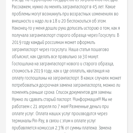
Расскажем, нужно ли менять загранпаспорт в 45 лет. Какие
проблемы могут возникнуть при возрастных изменениях во
внешности и надо ли в 18 и 20 беспокоиться об этом.
Наконец-то у меня дошли руки дописать историю о том, как я
получала загранпаспорт старого образца через Госуслуги. В
2019 году каждый россиянин может оформить
загранпаспорт через госуслуги. Наша статья пошагово
объяснит, как сделать все правильно за 30 минут.
Госпошлина на загранпаспорт нового и старого образца,
стоимость в 2019 году, как и где оплатить, квитанция на
оплату госпошлины на загранпаспорт. В каких случаях может
потребоваться досрочная замена загранпаспорта, можно ли
поменять раньше срока. Список документов для замены.
Нужно ли сдавать старый паспорт. !!!информация!!! Мы не
работаем с 21 апреля по 7 мая! Разменные деньги при
оплате услуг. Оплата наших услуг производится через
терминалы Pin-Pay, в связи с этим к оплате услуг
прибавляется комиссия 2.3% от суммы платежа. Замена