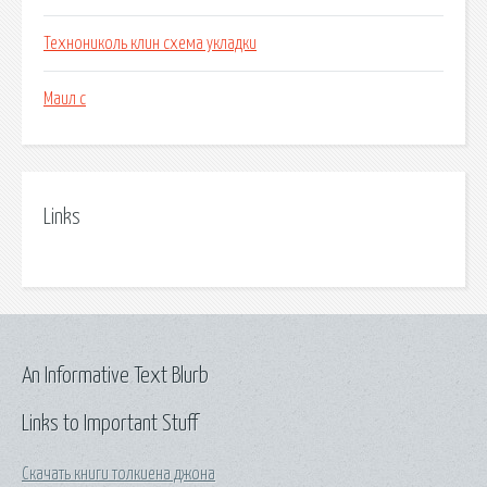
Технониколь клин схема укладки
Маил с
Links
An Informative Text Blurb
Links to Important Stuff
Скачать книги толкиена джона