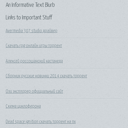
An Informative Text Blurb
Links to Important Stuff
Avermedia 307 studio драйвер
Скачать rpg онлайн игры торрент
Алексей россошанский кастанеда
Сборник русские новинки 2014 скачать торрент
Ози эксплорер официальный сайт
Схема циклоферона
Dead space ignition скачать торрент на пк