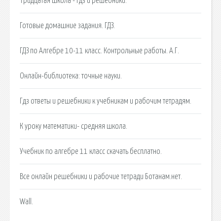
Тридцатая школа - гдз и решебники.
Готовые домашние задания. ГДЗ.
ГДЗ по Алгебре 10-11 класс. Контрольные работы. А.Г.
Онлайн-библиотека: точные науки.
Гдз ответы и решебники к учебникам и рабочим тетрадям.
К уроку математики- средняя школа.
Учебник по алгебре 11 класс скачать бесплатно.
Все онлайн решебники и рабочие тетради Ботанам.нет.
Wall.