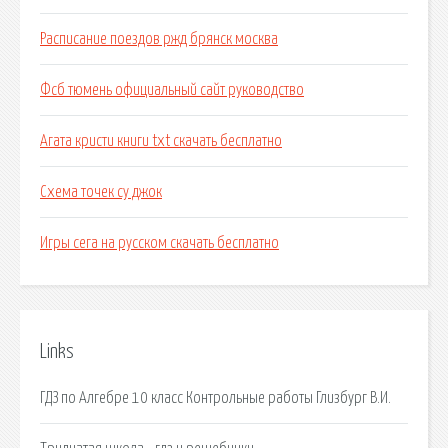
Расписание поездов ржд брянск москва
Фсб тюмень официальный сайт руководство
Агата кристи книги txt скачать бесплатно
Схема точек су джок
Игры сега на русском скачать бесплатно
Links
ГДЗ по Алгебре 10 класс Контрольные работы Глизбург В.И.