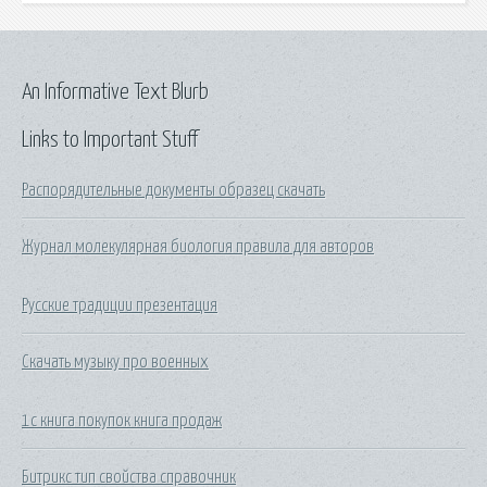
An Informative Text Blurb
Links to Important Stuff
Распорядительные документы образец скачать
Журнал молекулярная биология правила для авторов
Русские традиции презентация
Скачать музыку про военных
1с книга покупок книга продаж
Битрикс тип свойства справочник