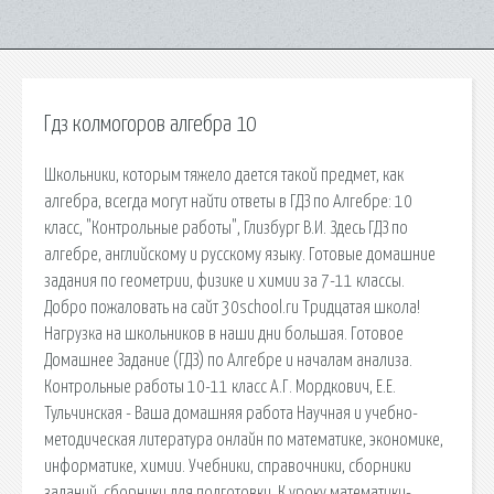
Гдз колмогоров алгебра 10
Школьники, которым тяжело дается такой предмет, как
алгебра, всегда могут найти ответы в ГДЗ по Алгебре: 10
класс, "Контрольные работы", Глизбург В.И. Здесь ГДЗ по
алгебре, английскому и русскому языку. Готовые домашние
задания по геометрии, физике и химии за 7-11 классы.
Добро пожаловать на сайт 30school.ru Тридцатая школа!
Нагрузка на школьников в наши дни большая. Готовое
Домашнее Задание (ГДЗ) по Алгебре и началам анализа.
Контрольные работы 10-11 класс А.Г. Мордкович, Е.Е.
Тульчинская - Ваша домашняя работа Научная и учебно-
методическая литература онлайн по математике, экономике,
информатике, химии. Учебники, справочники, сборники
заданий, сборники для подготовки. К уроку математики-