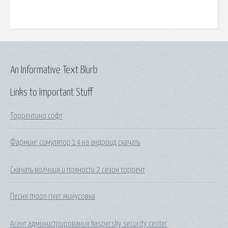
An Informative Text Blurb
Links to Important Stuff
Торрентино софт
Фарминг симулятор 14 на андроид скачать
Скачать волчица и пряности 2 сезон торрент
Песня moon river минусовка
Агент администрирования kaspersky security center