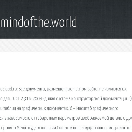
emindofthe.world
cload.ru: Все документы, размещенные на этом сайте, не являются их
для. ГОСТ 2.316-2008 Единая система конструкторской документации (Е
и таблиц на графических документах. 6 – масштаб графического
я в зависимости от габаритных параметров изображаемой детали и д
3 принято Межгосударственным Советом по стандартизации, метрологии.