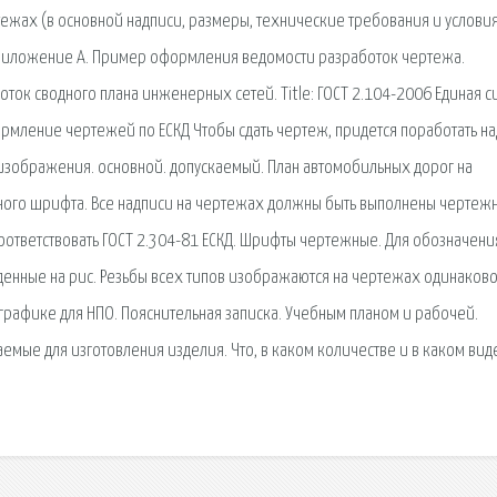
ежах (в основной надписи, размеры, технические требования и условия 
риложение А. Пример оформления ведомости разработок чертежа.
к сводного плана инженерных сетей. Title: ГОСТ 2.104-2006 Единая с
рмление чертежей по ЕСКД Чтобы сдать чертеж, придется поработать на
зображения. основной. допускаемый. План автомобильных дорог на
жного шрифта. Все надписи на чертежах должны быть выполнены чертеж
ответствовать ГОСТ 2.304-81 ЕСКД. Шрифты чертежные. Для обозначени
енные на рис. Резьбы всех типов изображаются на чертежах одинаково
рафике для НПО. Пояснительная записка. Учебным планом и рабочей.
мые для изготовления изделия. Что, в каком количестве и в каком вид