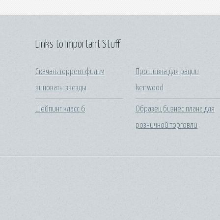
Links to Important Stuff
Скачать торрент фильм
Прошивка для рации
виноваты звезды
kenwood
Шейпинг класс 6
Образец бизнес плана для
розничной торговли