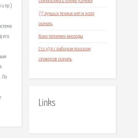
Скачать книги елена усачева
и пр.)
77 лучших техник нлп м холл
скачать
истема
Кино перемен аккорды
д его
Css v34 с рабочим поиском
ным
серверов скачать
я
. По
е
Links