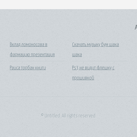
A
Вклад ломоносова в
Скачать музыку бум шака
фармацию презентация
шака
Раиса торбан книги
Ps3 не видит флешку с
прошивкой
© Untitled. All rights reserved.