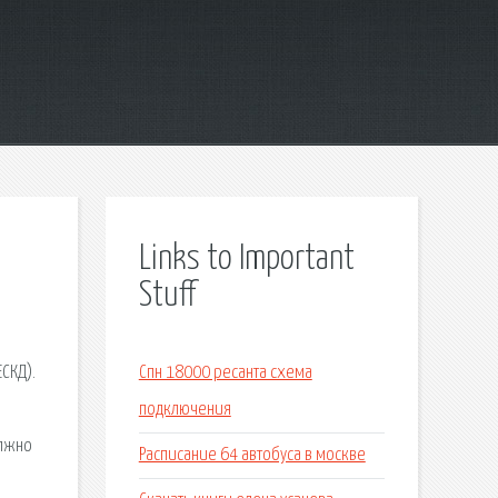
Links to Important
Stuff
СКД).
Спн 18000 ресанта схема
подключения
олжно
Расписание 64 автобуса в москве