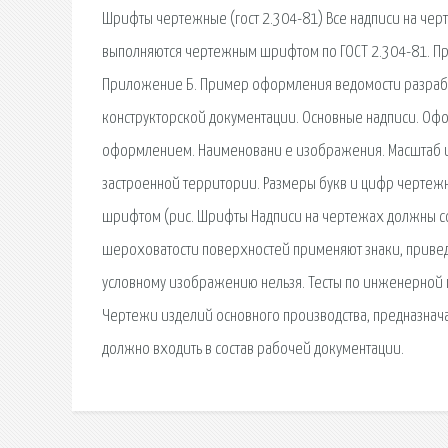
Шрифты чертежные (гост 2.304-81) Все надписи на черт
выполняются чертежным шрифтом по ГОСТ 2.304-81. П
Приложение Б. Пример оформления ведомости разработо
конструкторской документации. Основные надписи. Офо
оформлением. Наименовани е изображения. Масштаб и
застроенной тер­ритории. Размеры букв и цифр черте
шрифтом (рис. Шрифты Надписи на чертежах должны со
шероховатости поверхностей применяют знаки, привед
условному изображению нельзя. Тесты по инженерной г
Чертежи изделий основного производства, предназначае
должно входить в состав рабочей документации.