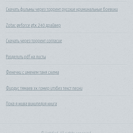
Скачать фильмы через торрент русские криминальные боевики
Zotac geforce gtx 240 драйвер
Скачать через торрент согласие
Разделить pdf на листы
Фенечки с именем таня схема
Фирдус тямаев эх гомер итэбез текст песни
Пока я жива википедия книга