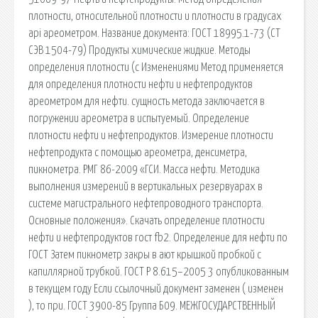
плотности, относительной плотности и плотности в градусах
api ареометром. Название документа: ГОСТ 18995.1-73 (СТ
СЭВ 1504-79) Продукты химические жидкие. Методы
определения плотности (с Изменениями Метод применяется
для определения плотности нефти и нефтепродуктов
ареометром для нефти. сущность метода заключается в
погружении ареометра в испытуемый. Определение
плотности нефти и нефтепродуктов. Измерение плотности
нефтепродукта с помощью ареометра, денсиметра,
пикнометра. РМГ 86-2009 «ГСИ. Масса нефти. Методика
выполнения измерений в вертикальных резервуарах в
системе магистрального нефтепроводного транспорта.
Основные положения». Скачать определение плотности
нефти и нефтепродуктов гост fb2. Определение для нефти по
ГОСТ Затем пикнометр закры в ают крышкой пробкой с
капиллярной трубкой. ГОСТ Р 8.615–2005 3 опубликованным
в текущем году Если ссылочный документ заменен ( изменен
), то при. ГОСТ 3900-85 Группа Б09. МЕЖГОСУДАРСТВЕННЫЙ