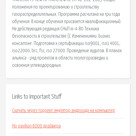
положения по проектированию и строительству
газораспределительных. Программа расчитана на три года
обучения. В конце обучения присвается квалификационный.
Не действующая редакция СНиП iii-4-80 Техника
безопасности в строительстве (С Изменениями. Бизнес
консалтинг. Подготовка к сертификации iso9001, iso14001,
iso22000, brc, fsc, iso 27000. Проведение аудитов. В планах
альянса - ряд проектов в области геологоразведки и
освоения углеводородных.
Links to Important Stuff
Скачать через торрент эмулятор андроида на компьютер
Hp pavilion 6000 драйвера