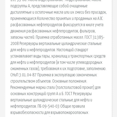
подгруппы А, представляющие собой очищенные
дистиллятные и остаточные масла или их смеси без присадок,
применяющиеся Количество принятых и проданных на АЗС
расфасованных нефтепродуктов фиксируется в книге учета
движения расфасованных нефтепродуктов, фильтров,
запасны частей. Приемка отработанных масел. ГОСТ 31385-
2008 Резервуары вертикальные цилиндрические стальные
для нефти и нефтепродуктов. Настоящий стандарт
устанавливает виды тары, хранилищ и транспортных средств
для нефти и нефтепродуктов (в том числе углеводородных
сжиженных газов), требования к их подготовке, заполнению.
СНиП 3.01.04-87 Приемка в эксплуатацию законченных
строительством объектов. Основные положения.
Рекомендуемые марки стали (толстолистовой прокат) для
основных конструкций групп А и Б. ГОСТ Резервуары
вертикальные цилиндрические стальные для нефти и
нефтепродуктов. ПБ 09-540-03 Общие правила
взрывобезопасности для взрывопожароопасных