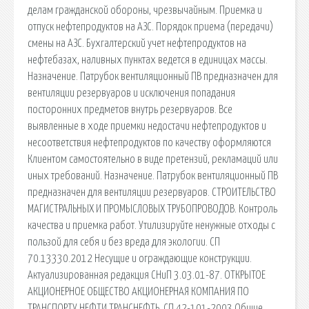
делам гражданской обороны, чрезвычайным. Приемка и
отпуск нефтепродуктов на АЗС. Порядок приема (передачи)
смены на АЗС. Бухгалтерский учет нефтепродуктов на
нефтебазах, наливных пунктах ведется в единицах массы.
Назначение. Патрубок вентиляционный ПВ предназначен для
вентиляции резервуаров и исключения попадания
посторонних предметов внутрь резервуаров. Все
выявленные в ходе приемки недостачи нефтепродуктов и
несоответствия нефтепродуктов по качеству оформляются
Клиентом самостоятельно в виде претензий, рекламаций или
иных требований. Назначение. Патрубок вентиляционный ПВ
предназначен для вентиляции резервуаров. СТРОИТЕЛЬСТВО
МАГИСТРАЛЬНЫХ И ПРОМЫСЛОВЫХ ТРУБОПРОВОДОВ. Контроль
качества и приемка работ. Утилизируйте ненужные отходы с
пользой для себя и без вреда для экологии. СП
70.13330.2012 Несущие и ограждающие конструкции.
Актуализированная редакция СНиП 3.03.01-87. ОТКРЫТОЕ
АКЦИОНЕРНОЕ ОБЩЕСТВО АКЦИОНЕРНАЯ КОМПАНИЯ ПО
ТРАНСПОРТУ НЕФТИ ТРАНСНЕФТЬ. СП 42-101-2003 Общие