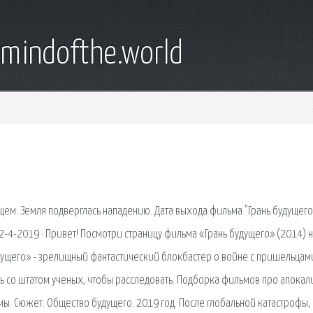
emindofthe.world
ем. Земля подверглась нападению. Дата выхода фильма "Грань будущего
12-4-2019 · Привет! Посмотри страницу фильма «Грань будущего» (2014) 
удущего» - зрелищный фантастический блокбастер о войне с пришельцам
ь со штатом ученых, чтобы расследовать. Подборка фильмов про апокал
 умы. Сюжет. Общество будущего. 2019 год. После глобальной катастрофы,