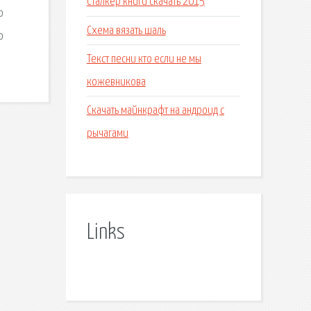
Сталкер книги скачать 2015
р
Схема вязать шаль
о
Текст песни кто если не мы
кожевникова
Скачать майнкрафт на андроид с
рычагами
Links