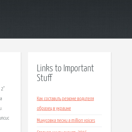
Links to Important
Stuff
 2"
на
Как составить резюме водителя
и.
образец в украине
ипсис
Минусовка песни a million voices