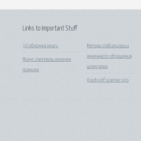
Links to Important Stuff
3d обложка книги
Методы стабилизации
денежного обращения
Минус спектакль окончен
шпаргалка
пианино
Quick pdf scanner pro