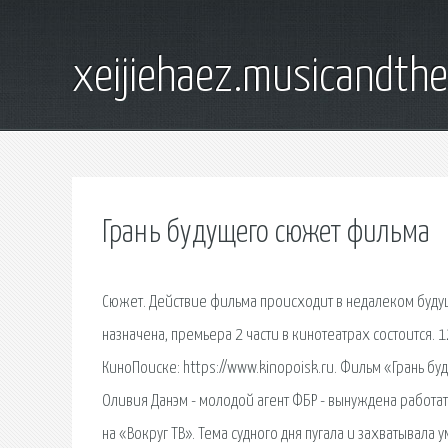
xeijiehaez.musicandth
Грань будущего сюжет фильма
Сюжет. Действие фильма происходит в недалеком будущ
назначена, премьера 2 части в кинотеатрах состоится. 
КиноПоиске: https://www.kinopoisk.ru. Фильм «Грань б
Оливия Данэм - молодой агент ФБР - вынуждена работат
на «Вокруг ТВ». Тема судного дня пугала и захватывала