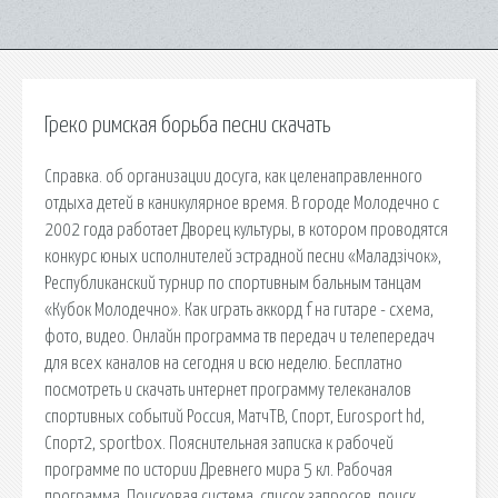
Греко римская борьба песни скачать
Справка. об организации досуга, как целенаправленного
отдыха детей в каникулярное время. В городе Молодечно с
2002 года работает Дворец культуры, в котором проводятся
конкурс юных исполнителей эстрадной песни «Маладзічок»,
Республиканский турнир по спортивным бальным танцам
«Кубок Молодечно». Как играть аккорд f на гитаре - схема,
фото, видео. Онлайн программа тв передач и телепередач
для всех каналов на сегодня и всю неделю. Бесплатно
посмотреть и скачать интернет программу телеканалов
спортивных событий Россия, МатчТВ, Спорт, Eurosport hd,
Cпорт2, sportbox. Пояснительная записка к рабочей
программе по истории Древнего мира 5 кл. Рабочая
программа. Поисковая сиcтема, список запросов, поиск