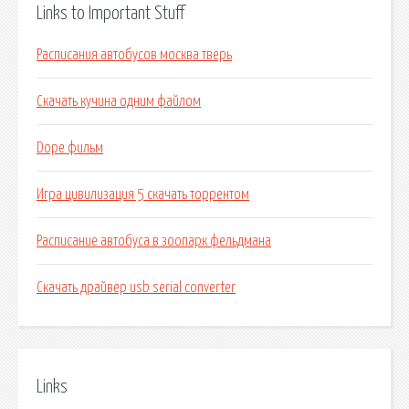
Links to Important Stuff
Расписания автобусов москва тверь
Скачать кучина одним файлом
Dope фильм
Игра цивилизация 5 скачать торрентом
Расписание автобуса в зоопарк фельдмана
Скачать драйвер usb serial converter
Links