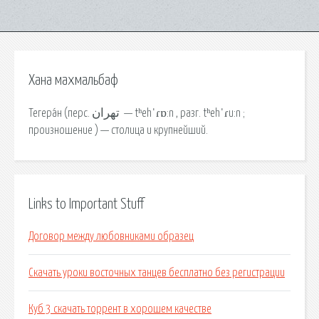
Хана махмальбаф
Тегера́н (перс. تهران ‎ — tʰehˈɾɒ:n , разг. tʰehˈɾu:n ;
произношение ) — столица и крупнейший.
Links to Important Stuff
Договор между любовниками образец
Скачать уроки восточных танцев бесплатно без регистрации
Куб 3 скачать торрент в хорошем качестве