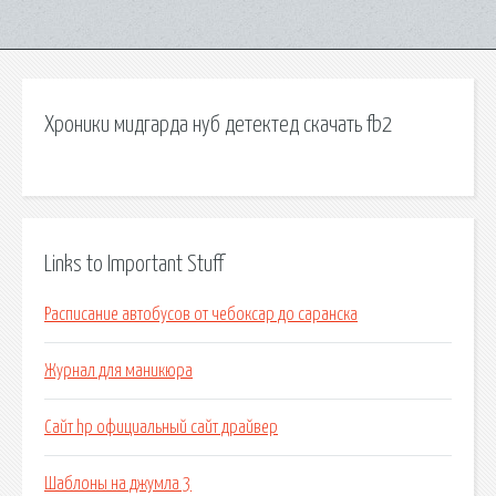
Хроники мидгарда нуб детектед скачать fb2
Links to Important Stuff
Расписание автобусов от чебоксар до саранска
Журнал для маникюра
Сайт hp официальный сайт драйвер
Шаблоны на джумла 3