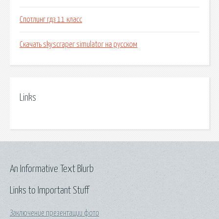
Спотлинг гдз 11 класс
Скачать skyscraper simulator на русском
Links
An Informative Text Blurb
Links to Important Stuff
Заключение презентации фото