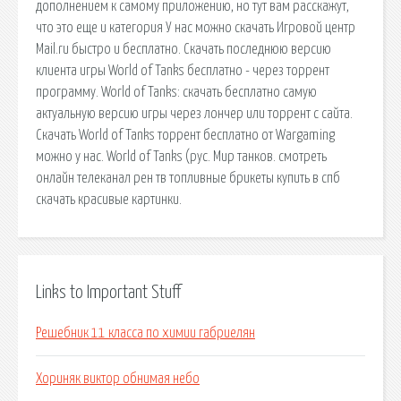
дополнением к самому приложению, но тут вам расскажут,
что это еще и категория У нас можно скачать Игровой центр
Mail.ru быстро и бесплатно. Скачать последнюю версию
клиента игры World of Tanks бесплатно - через торрент
программу. World of Tanks: скачать бесплатно самую
актуальную версию игры через лончер или торрент с сайта.
Скачать World of Tanks торрент бесплатно от Wargaming
можно у нас. World of Tanks (рус. Мир танков. смотреть
онлайн телеканал рен тв топливные брикеты купить в спб
скачать красивые картинки.
Links to Important Stuff
Решебник 11 класса по химии габриелян
Хориняк виктор обнимая небо