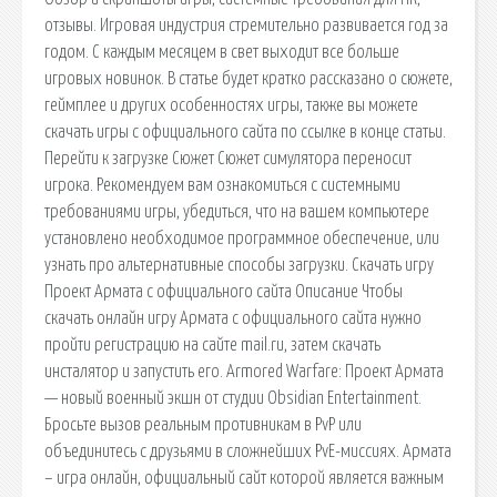
отзывы. Игровая индустрия стремительно развивается год за
годом. С каждым месяцем в свет выходит все больше
игровых новинок. В статье будет кратко рассказано о сюжете,
геймплее и других особенностях игры, также вы можете
скачать игры с официального сайта по ссылке в конце статьи.
Перейти к загрузке Сюжет Сюжет симулятора переносит
игрока. Рекомендуем вам ознакомиться с системными
требованиями игры, убедиться, что на вашем компьютере
установлено необходимое программное обеспечение, или
узнать про альтернативные способы загрузки. Скачать игру
Проект Армата с официального сайта Описание Чтобы
скачать онлайн игру Армата с официального сайта нужно
пройти регистрацию на сайте mail.ru, затем скачать
инсталятор и запустить его. Armored Warfare: Проект Армата
— новый военный экшн от студии Obsidian Entertainment.
Бросьте вызов реальным противникам в PvP или
объединитесь с друзьями в сложнейших PvE-миссиях. Армата
– игра онлайн, официальный сайт которой является важным