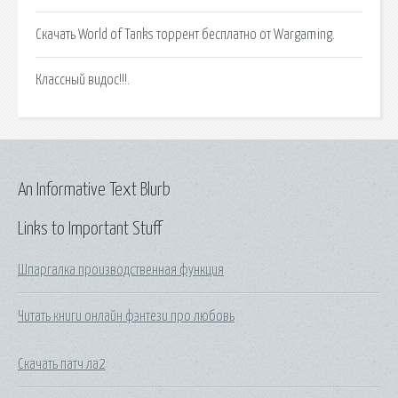
Скачать World of Tanks торрент бесплатно от Wargaming.
Классный видос!!!.
An Informative Text Blurb
Links to Important Stuff
Шпаргалка производственная функция
Читать книги онлайн фэнтези про любовь
Скачать патч ла2