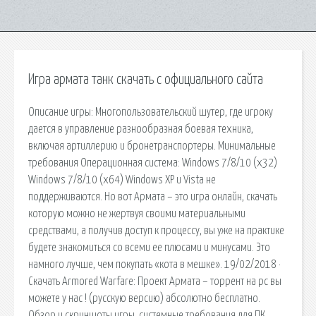
Игра армата танк скачать с официального сайта
Описание игры: Многопользовательский шутер, где игроку
дается в управление разнообразная боевая техника,
включая артиллерию и бронетранспортеры. Минимальные
требования Операционная система: Windows 7/8/10 (x32)
Windows 7/8/10 (x64) Windows XP и Vista не
поддерживаются. Но вот Армата – это игра онлайн, скачать
которую можно не жертвуя своими материальными
средствами, а получив доступ к процессу, вы уже на практике
будете знакомиться со всеми ее плюсами и минусами. Это
намного лучше, чем покупать «кота в мешке». 19/02/2018 ·
Скачать Armored Warfare: Проект Армата – торрент на pc вы
можете у нас ! (русскую версию) абсолютно бесплатно.
Обзор и скриншоты игры, системные требования для ПК,