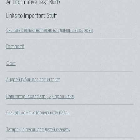
An Informative Text Blurb
Links to Important Stuff
Скачать бесплатно песни владимира захарова
Гост по тб
Фост
Андрей губин все песни текст
Навигатор lexand sm 527 прошивка
Скачать компьютерную игру пазлы
Татарские песни для детей скачать