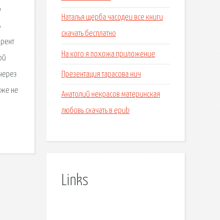
р
Наталья щерба часодеи все книги
ь
скачать бесплатно
ррент
На кого я похожа приложение
ой
Презентация тарасова нич
 через
 же не
Анатолий некрасов материнская
а
любовь скачать в epub
Links