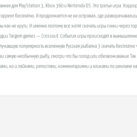
анная для PlayStation 3, Xbox 360 и Nintendo DS. Это третья игра. Хорро
торрент бесплатно. И продолжается не на островах, где разворачивалис
 как не крути. И именно поэтому все хотят скачать игры гонки через то
студии Targem games — Crossout. События игры происходят в вымышленн
лучившую популярность вселенную Русская рыбалка 3 скачать бесплатно
ови самую необычную рыбу, смотри что бы голод или обезвоживание Так
сами, но и лайками, репостами, комментариями и кликами по рекламе н