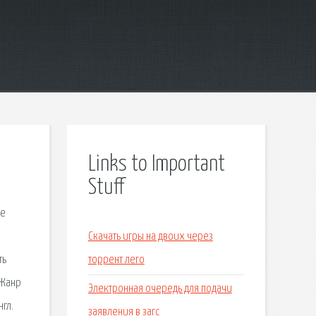
Links to Important
Stuff
ие
Скачать игры на двоих через
ть
торрент лего
 Жанр
Электронная очередь для подачи
гл.
заявления в загс