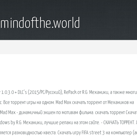
emindofthe.world
.0.3.0 + DLC's (2015/PC/Русский), RePack от R.G. Механики, а также мног
. Все торрент игры на одном. Mad Max скачать торрент от Механиков на
 Mad Max - динамичный экшен по мотивам фильма. скачать торрент Скача
ndows by R.G. Механики, лучшие репаки на этом сайте. - СКАЧАТЬ ТОРРЕНТ.
ся разновидностью квеста. Скачать игру FIFA street 3 на компьютер (ан