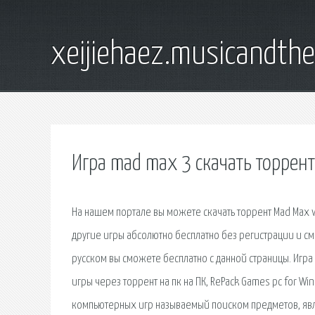
xeijiehaez.musicandth
Игра mad max 3 скачать торрент
На нашем портале вы можете скачать торрент Mad Max v 1
другие игры абсолютно бесплатно без регистрации и смс
русском вы сможете бесплатно с данной страницы. Игра
игры через торрент на пк на ПК, RePack Games pc for Wi
компьютерных игр называемый поиском предметов, являет