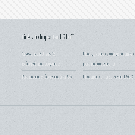
Links to Important Stuff
Скачать settlers 2
Поезд новокузнецк бишкек
юбилейное издание
расписание цена
Расписание болезней ст 66
Прошивка на самсунг 1660