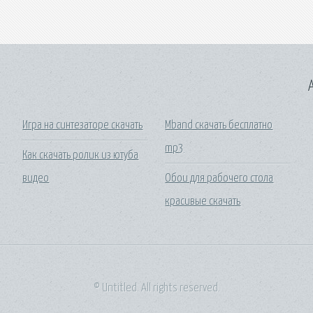
A
Игра на синтезаторе скачать
Mband скачать бесплатно
mp3
Как скачать ролик из ютуба
видео
Обои для рабочего стола
красивые скачать
© Untitled. All rights reserved.