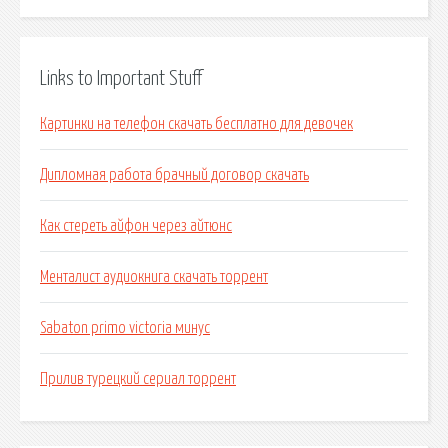
Links to Important Stuff
Картинки на телефон скачать бесплатно для девочек
Дипломная работа брачный договор скачать
Как стереть айфон через айтюнс
Менталист аудиокнига скачать торрент
Sabaton primo victoria минус
Прилив турецкий сериал торрент