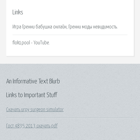
Links
Игра Гренни бабушка онлайн, Гренни моды невидимость.
flok1pool - YouTube.
An Informative Text Blurb
Links to Important Stuff
Скачать игру surgeon simulator
Гост 4835 2013 скачать pdf