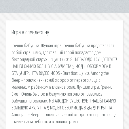
Игра в слендерину
Гренни бабушка. Жуткая игра Гренни бабушка представляет
собой страшилку, где главный герой попадает в дом
беспощадной старухи. 15/01/2018 · МЕГАЛОДОН СУЩЕСТВУЕТ!
НАШЁЛ САМУЮ БОЛЬШУЮ АКУЛУ ГТА 5 МОДЫ! ОБЗОР МОДА В
GTA 5! ИГРЫ ГТА ВИДЕО MODS - Duration: 13:20. Among the
Sleep - приключенческий хоррор от первого лица с
маленьким ребёнком в главное роли. Лучшие игры. Гренни
Смит. Очень быстро в безумную погоню отправилась
бабушка на роликах. МЕГАЛОДОН СУЩЕСТВУЕТ! НАШЁЛ САМУЮ
БОЛЬШУЮ АКУЛУ ГТА 5 МОДЫ! ОБЗОР МОДА В gta 5! ИГРЫ ГТА.
Among the Sleep - приключенческий хоррор от первого лица
с маленьким ребёнком в главное роли.