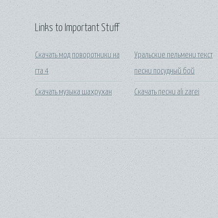
Links to Important Stuff
Скачать мод поворотники на
Уральские пельмени текст
гта 4
песни посудный бой
Скачать музыка шахрухан
Скачать песни ali zarei