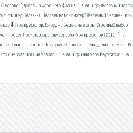
ный человек", довольно хорошего фильма. Скачать игру Железный челов
ь скачать игру Железный Человек на компьютер? Железный Человек игры
 книгу 🠳 Игра престолов, Джорджа Бесплатные игры. Огромный выбор
чек. Привет! Посмотри страницу сериала Игра престолов (2011 - ) на
атных онлайн флеш-игр. Игры у нас обновляются ежедневно и сейчас. Во
что ему нравится имя Человек. Скачать игры для Sony PlayStation 1 на