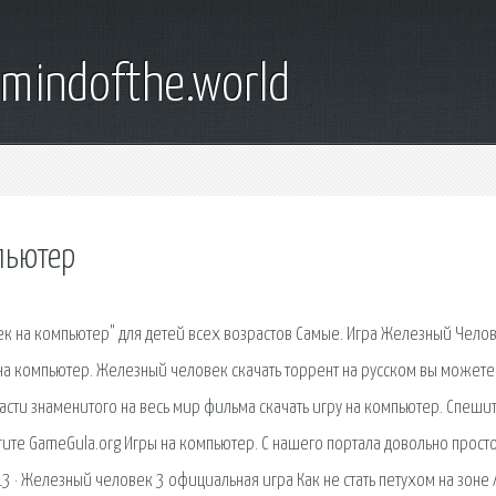
emindofthe.world
пьютер
ек на компьютер" для детей всех возрастов Самые. Игра Железный Чело
 на компьютер. Железный человек скачать торрент на русском вы можете
части знаменитого на весь мир фильма скачать игру на компьютер. Спеши
ите GameGula.org Игры на компьютер. С нашего портала довольно просто
 · Железный человек 3 официальная игра Как не стать петухом на зоне 