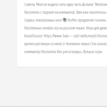
Советы. Многие видели хоть одну часть фильма "Желез
бесплатно c торрент на компьютер. Вам уже захотелос
Сервис электронных книг 📚 ЛитРес предлагает скачать
бесплатных онлайн игр на русском языке. Игры для дево
КиноПоиске: https://www. Gam — сайт любителей беспл
время разговора со мной о Человеке-пауке Стэн сказал, 
компьютер бесплатно без регистрации, Лучшие игры