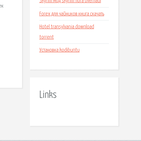
Skyrim мод skyrim flora overhaul
ек
Forex для чайников книга скачать
.
Hotel transylvania download
torrent
Установка kodibuntu
Links