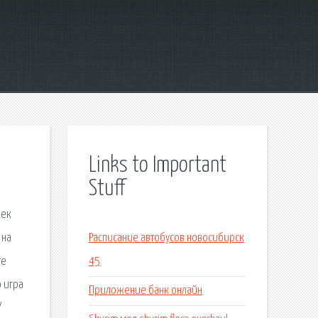
Links to Important
Stuff
век
 на
Расписание автобусов новосибирск
те
45
 игра
Приложение банк онлайн
/