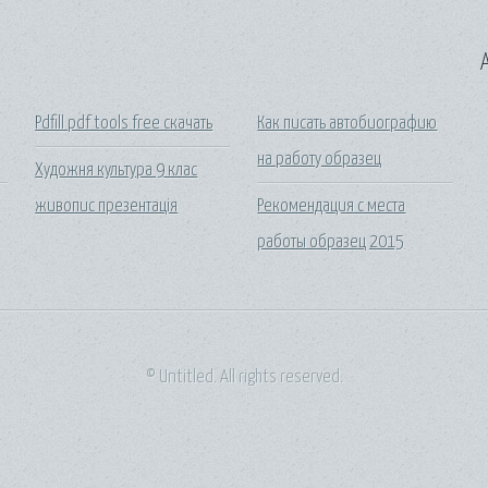
A
Pdfill pdf tools free скачать
Как писать автобиографию
на работу образец
Художня культура 9 клас
живопис презентація
Рекомендация с места
работы образец 2015
© Untitled. All rights reserved.