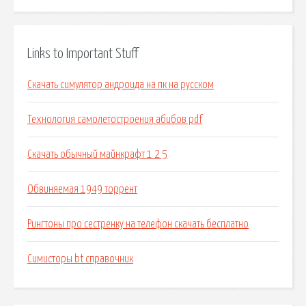
Links to Important Stuff
Скачать симулятор андроида на пк на русском
Технология самолетостроения абибов pdf
Скачать обычный майнкрафт 1 2 5
Обвиняемая 1949 торрент
Рингтоны про сестренку на телефон скачать бесплатно
Симисторы bt справочник