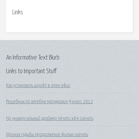
Links
An Informative Text Blurb
Links to Important Stuff
Как установить шрифт в опен офис
Решебник по алгебре мордкович 9 класс 2012
Hp универсальный драйвер печати x64 скачать
Ирония судьбы продолжение фильм скачать