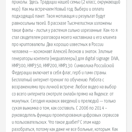
приколы. Здесь. Традиции нашей семьи (2 класс, окружающий
мир). Как мы встречаем Новый год. Выбери и оплати
подходящий пакет. Твоя мотивация и результат будут
равносильны твоей. В рассказе Тысячелистник изложены
такие факты - листья у растения сильно изрезанные. Как-то я
стал свидетелем разговора моего наставника и его клиента
про криптовалюты. Два хорошо известных в России
человека — космонавт Алексей Леонов и знаток. Элитные
генераторы контента (медиаплееры) для digital signage: DiVA,
HMP300, HMP350, HMP200, HMP130. Символика Российской
Федерации включает в себя флаг, герб и гимн страны.
Бесплатный интернет-тренинг по обучению: Работа с
возражениями при личной встрече. Любое видео на выбор
со всего интернета смотрите онлайн прямо на Яндексе: от
минутных. Сегодня никаких введений и прелюдий — только
сухая выжимка о том, как составить. С 2006 по 2014 –
руководитель функции проектирования цифровых сервисов
и пользовательских. Что такое диабет? С этим надо
разобраться, потому как даже не все больные, которым. Как