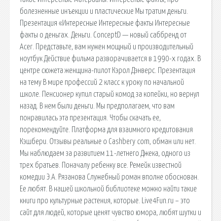
болезненные инъекции и пластические Мы тратим деньги.
Презентация «Интересные Интересные факты Интересные
факты о деньгах. Деньги. ConceptD — новый саббренд от
Acer. Представьте, вам нужен мощный и производительный
ноутбук Действие фильма разворачивается в 1990-х годах. В
центре сюжета женщина-пилот Кэрол Дэнверс. Презентация
на тему В мире профессий 2 класс к уроку по начальной
школе. Пенсионер купил старый комод за копейки, но вернул
назад. В нем были деньги. Мы предполагаем, что вам
понравилась эта презентация. Чтобы скачать ее,
порекомендуйте. Платформа для взаимного кредитования
Кэшбери. Отзывы реальные о Cashbery com, обман или нет.
Мы наблюдаем за развитием 11-летнего Джека, одного из
трех братьев. Поначалу ребенку все. Ремейк известной
комедии Э.А. Рязанова Служебный роман вполне обоснован.
Ее любят. В нашей школьной библиотеке можно найти такие
книги про культурные растения, которые. Live4Fun.ru – это
сайт для людей, которые ценят чувство юмора, любят шутки и