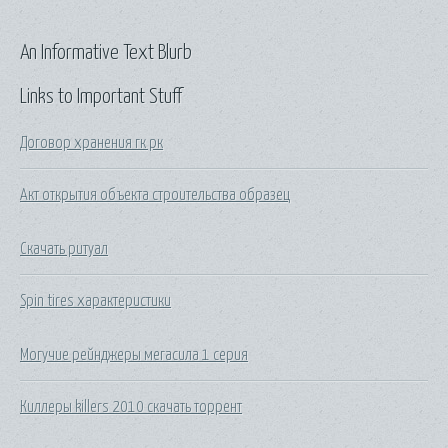
An Informative Text Blurb
Links to Important Stuff
Договор хранения гк рк
Акт открытия объекта строительства образец
Скачать ритуал
Spin tires характеристики
Могучие рейнджеры мегасила 1 серия
Киллеры killers 2010 скачать торрент