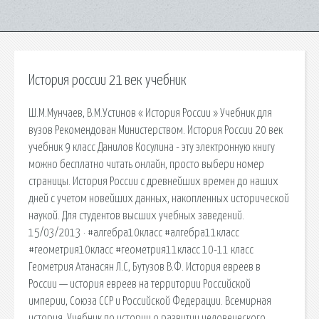
История россии 21 век учебник
Ш.М.Мунчаев, В.М.Устинов « История России » Учебник для
вузов Рекомендован Министерством. История России 20 век
учебник 9 класс Данилов Косулина - эту электронную книгу
можно бесплатно читать онлайн, просто выбери номер
страницы. История России с древнейших времен до наших
дней с учетом новейших данных, накопленных исторической
наукой. Для студентов высших учебных заведений.
15/03/2013 · #алгебра10класс #алгебра11класс
#геометрия10класс #геометрия11класс 10-11 класс
Геометрия Атанасян Л.С, Бутузов В.Ф. История евреев в
России — история евреев на территории Российской
империи, Союза ССР и Российской Федерации. Всемирная
история. Учебник по истории о развитии человеческого