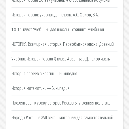
История России 20 век учебник 9 класс Данилов Косулина.
История России: учебник для вузов. А.С. Орлов, В.А.
10-11 класс Учебники для школы - сравнить учебники.
ИСТОРИЯ. Всемирная история. Первобытная эпоха, Древний.
Учебник История России 9 класс Арсентьев Данилов часть.
История евреев в России — Википедия.
История математики — Википедия.
Презентация к уроку истории России Внутренняя политика.
Народы России в XVII веке --материал для самостоятельной.