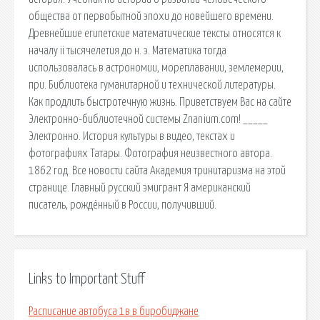
общества от первобытной эпохи до новейшего времени.
Древнейшие египетские математические тексты относятся к
началу ii тысячелетия до н. э. Математика тогда
использовалась в астрономии, мореплавании, землемерии,
при. Библиотека гуманитарной и технической литературы.
Как продлить быстротечную жизнь. Приветствуем Вас на сайте
Электронно-библиотечной системы Znanium.com! _____
Электронно. История культуры в видео, текстах и
фотографиях Татары. Фотография неизвестного автора.
1862 год. Все новости сайта Академия тринитаризма на этой
странице. Главный русский эмигрант Я американский
писатель, рождённый в России, получивший.
Links to Important Stuff
Расписание автобуса 1в в биробиджане