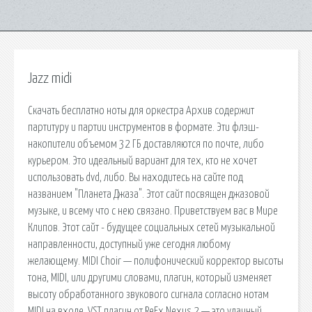
Jazz midi
Скачать бесплатно ноты для оркестра Архив содержит
партитуру и партии инструментов в формате. Эти флэш-
накопители объемом 32 ГБ доставляются по почте, либо
курьером. Это идеальный вариант для тех, кто не хочет
использовать dvd, либо. Вы находитесь на сайте под
названием "Планета Джаза". Этот сайт посвящен джазовой
музыке, и всему что с нею связано. Приветствуем вас в Мире
Клипов. Этот сайт - будущее социальных сетей музыкальной
направленности, доступный уже сегодня любому
желающему. MIDI Choir — полифонический корректор высоты
тона, MIDI, или другими словами, плагин, который изменяет
высоту обработанного звукового сигнала согласно нотам
MIDI на входе. VST плагин от ReFx Nexus 2 — это удачный