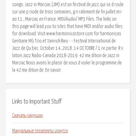
songs. Jazz in Marciac (JIM) est un festival de jazz qui se d roule
sur une p riode de trois semaines, g n ralement de fin juillet mi-
ao t 1 , Marciac en France. MIDI/Audio/ MP3 Files. The links on
this page will lead you to sites that have MIDI and/or audio files
for download. Visit www.harmonicastore.com for harmonicas
Gentiane MG Trio et Yannick Rieu - - Festival International de
Jazz de Qu bec. October 14, 2018. 14 OCTOBRE / 1 re partie: R v
lation Jazz Radio-Canada 2018-2019. 42 me dition de Jazz in
Marciac Nous avons le plaisir de vous d voiler le programme de
la 42 me dition de. En savoir.
Links to Important Stuff
Скачать чарушин
Мануальные терапевты иркутск