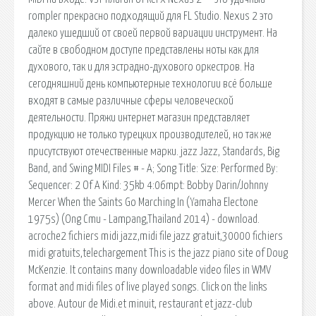
rompler прекрасно подходящий для FL Studio. Nexus 2 это
далеко ушедший от своей первой вариации инструмент. На
сайте в свободном доступе представлены ноты как для
духового, так и для эстрадно-духового оркестров. На
сегодняшний день компьютерные технологии всё больше
входят в самые различные сферы человеческой
деятельности. Пряжи интернет магазин представляет
продукцию не только турецких производителей, но так же
присутствуют отечественные марки. jazz Jazz, Standards, Big
Band, and Swing MIDI Files # - A; Song Title: Size: Performed By:
Sequencer: 2 Of A Kind: 35kb 4:06mpt: Bobby Darin/Johnny
Mercer When the Saints Go Marching In (Yamaha Electone
1975s) (Ong Cmu - Lampang,Thailand 2014) - download.
acroche2 fichiers midi jazz,midi file jazz gratuit,30000 fichiers
midi gratuits,telechargement This is the jazz piano site of Doug
McKenzie. It contains many downloadable video files in WMV
format and midi files of live played songs. Click on the links
above. Autour de Midi.et minuit, restaurant et jazz-club