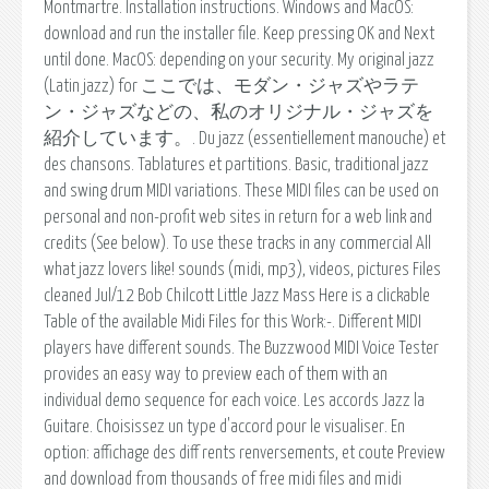
Montmartre. Installation instructions. Windows and MacOS:
download and run the installer file. Keep pressing OK and Next
until done. MacOS: depending on your security. My original jazz
(Latin jazz) for ここでは、モダン・ジャズやラテ
ン・ジャズなどの、私のオリジナル・ジャズを
紹介しています。. Du jazz (essentiellement manouche) et
des chansons. Tablatures et partitions. Basic, traditional jazz
and swing drum MIDI variations. These MIDI files can be used on
personal and non-profit web sites in return for a web link and
credits (See below). To use these tracks in any commercial All
what jazz lovers like! sounds (midi, mp3), videos, pictures Files
cleaned Jul/12 Bob Chilcott Little Jazz Mass Here is a clickable
Table of the available Midi Files for this Work:-. Different MIDI
players have different sounds. The Buzzwood MIDI Voice Tester
provides an easy way to preview each of them with an
individual demo sequence for each voice. Les accords Jazz la
Guitare. Choisissez un type d'accord pour le visualiser. En
option: affichage des diff rents renversements, et coute Preview
and download from thousands of free midi files and midi