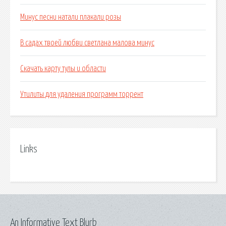
Минус песни натали плакали розы
В садах твоей любви светлана малова минус
Скачать карту тулы и области
Утилиты для удаления программ торрент
Links
An Informative Text Blurb