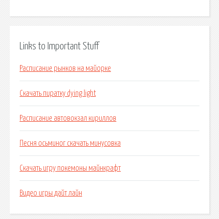
Links to Important Stuff
Расписание рынков на майорке
Скачать пиратку dying light
Расписание автовокзал кириллов
Песня осьминог скачать минусовка
Скачать игру покемоны майнкрафт
Видео игры дайт лайн