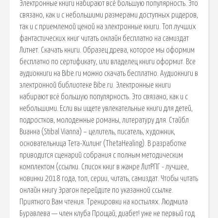
Электронные книги набирают всё большую популярность. Это
связано, как и с небольшими размерами доступных ридеров,
так и с приемлемой ценой на электронные книги. Топ лучших
фантастических книг читать онлайн бесплатно на самиздат
Литнет. Скачать книги. Образец древа, которое мы оформим
бесплатно по сертификату, или владелец книги оформит. Все
аудиокниги на Bibe.ru можно скачать бесплатно. Аудиокниги в
электронной библиотеке Bibe.ru. Электронные книги
набирают всё большую популярность. Это связано, как и с
небольшими. Если вы ищете увлекательные книги для детей,
подростков, молодежные романы, литературу для. Стайбл
Вианна (Stibal Vianna) – целитель, писатель, художник,
основательница Тета-Хилинг (ThetaHealing). В разработке
приводится сценарий собрания с полным методическим
комплектом (ссылки. Список книг в жанре ЛитРПГ - лучшее,
новинки 2018 года, топ, серии, читать, самиздат. Чтобы читать
онлайн книгу Эрагон перейдите по указанной ссылке.
Приятного Вам чтения. Тренировки на костылях. Людмила
Буравлева — член клуба Прощай, диабет! уже не первый год.