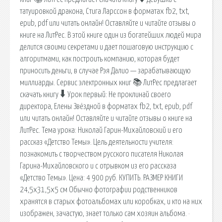
татуировкой дракона, Стига Ларссон в форматах fb2, txt,
epub, pdf или читать онлайн! Оставляйте и читайте отзывы о
книге на ЛитРес. В этой книге один из богатейших людей мира
делится своими секретами и дает пошаговую инструкцию с
алгоритмами, как построить компанию, которая будет
приносить деньги, в случае Рэя Далио — зарабатывающую
миллиарды. Сервис электронных книг 📚 ЛитРес предлагает
скачать книгу 🠳 Урок первый: Не проклинай своего
директора, Елены Звёздной в форматах fb2, txt, epub, pdf
или читать онлайн! Оставляйте и читайте отзывы о книге на
ЛитРес. Тема урока: Николай Гарин-Михайловский и его
рассказ «Детство Темы». Цель деятельности учителя:
познакомить с творчеством русского писателя Николая
Гарина-Михайловского и с отрывком из его рассказа
«Детство Темы». Цена: 4 900 руб. КУПИТЬ. РАЗМЕР КНИГИ
24,5х31,5х5 см Обычно фотографии родственников
хранятся в старых фотоальбомах или коробках, и кто на них
изображен, зачастую, знает только сам хозяин альбома. ·