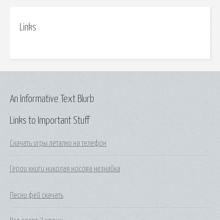
Links
An Informative Text Blurb
Links to Important Stuff
Скачать игры леталки на телефон
Герои книги николая носова незнайка
Песни фей скачать