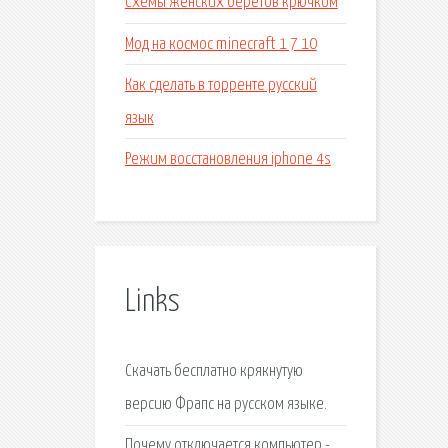
Схемы женских беретов крючком
Мод на космос minecraft 1 7 10
Как сделать в торренте русский
язык
Режим восстановления iphone 4s
Links
Скачать бесплатно крякнутую
версию Фрапс на русском языке.
Почему отключается компьютер -