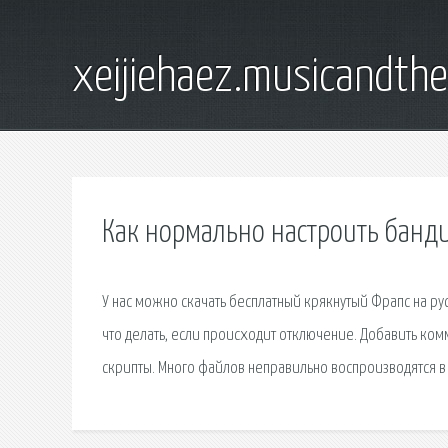
xeijiehaez.musicandth
Как нормально настроить банд
У нас можно скачать бесплатный крякнутый Фрапс на рус
что делать, если происходит отключение. Добавить комм
скрипты. Много файлов неправильно воспроизводятся в W