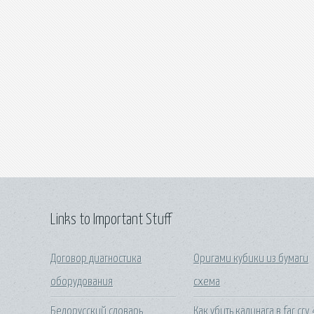
Links to Important Stuff
Договор диагностика
Оригами кубики из бумаги
оборудования
схема
Белорусский словарь
Как убить калинага в far cry 