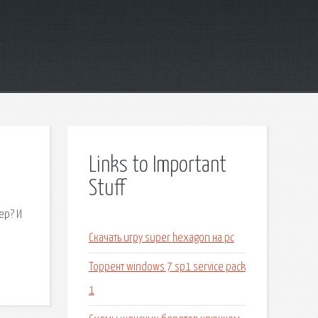
Links to Important
Stuff
ер? И
Скачать игру super hexagon на pc
Торрент windows 7 sp1 service pack
1