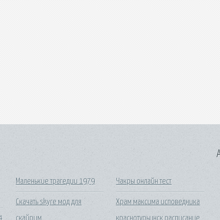
A
Маленькие трагедии 1979
Чакры онлайн тест
Скачать skyre мод для
Храм максима исповедника
4
скайрим
краснотурьинск расписание