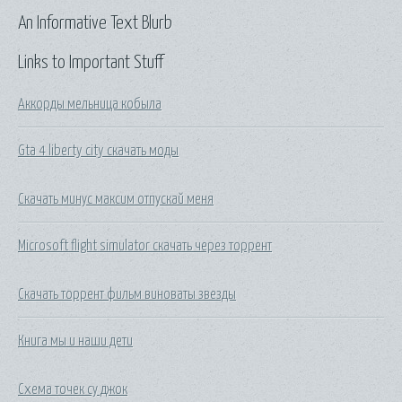
An Informative Text Blurb
Links to Important Stuff
Аккорды мельница кобыла
Gta 4 liberty city скачать моды
Скачать минус максим отпускай меня
Microsoft flight simulator скачать через торрент
Скачать торрент фильм виноваты звезды
Книга мы и наши дети
Схема точек су джок