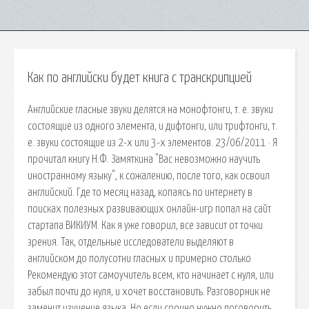
Как по английски будет книга с транскрипцией
Английские гласные звуки делятся на монофтонги, т. е. звуки
состоящие из одного элемента, и дифтонги, или трифтонги, т.
е. звуки состоящие из 2-х или 3-х элементов. 23/06/2011 · Я
прочитал книгу Н.Ф. Замяткина "Вас невозможно научить
иностранному языку", к сожалению, после того, как освоил
английский. Где то месяц назад, копаясь по интернету в
поисках полезных развивающих онлайн-игр попал на сайт
стартапа ВИКИУМ. Как я уже говорил, все зависит от точки
зрения. Так, отдельные исследователи выделяют в
английском до полусотни гласных и примерно столько
Рекомендую этот самоучитель всем, кто начинает с нуля, или
забыл почти до нуля, и хочет восстановить. Разговорник не
заменит изучение языка. Но если срочно нужно поговорить,