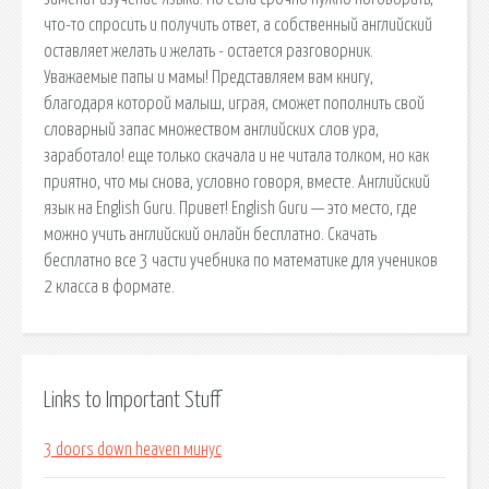
что-то спросить и получить ответ, а собственный английский
оставляет желать и желать - остается разговорник.
Уважаемые папы и мамы! Представляем вам книгу,
благодаря которой малыш, играя, сможет пополнить свой
словарный запас множеством английских слов ура,
заработало! еще только скачала и не читала толком, но как
приятно, что мы снова, условно говоря, вместе. Английский
язык на English Guru. Привет! English Guru — это место, где
можно учить английский онлайн бесплатно. Скачать
бесплатно все 3 части учебника по математике для учеников
2 класса в формате.
Links to Important Stuff
3 doors down heaven минус