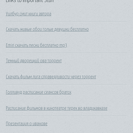
Links to Important Stuff
Уилбур смит книги автора
Скачать живые обои голые девушки бесплатно
Emin скачать песни бесплатно mp3
Темный дворецкий ова торрент
Скачать фильм лига справедливости через торрент
Голливуд расписание сеансов братск
Расписание фильмов в кинотеатре терек во владикавказе
Презентация о иванове