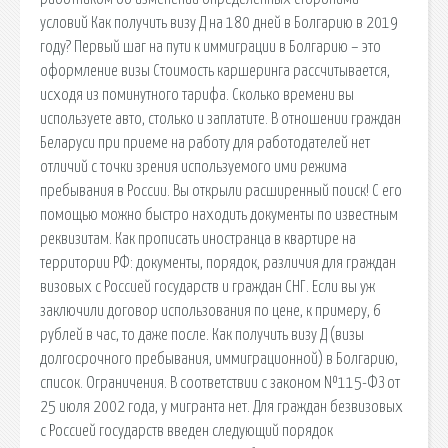
условий Как получить визу Д на 180 дней в Болгарию в 2019
году? Первый шаг на пути к иммиграции в Болгарию – это
оформление визы Стоимость каршеринга рассчитывается,
исходя из поминутного тарифа. Сколько времени вы
используете авто, столько и заплатите. В отношении граждан
Беларуси при приеме на работу для работодателей нет
отличий с точки зрения используемого ими режима
пребывания в России. Вы открыли расширенный поиск! С его
помощью можно быстро находить документы по известным
реквизитам. Как прописать иностранца в квартире на
территории РФ: документы, порядок, различия для граждан
визовых с Россией государств и граждан СНГ. Если вы уж
заключили договор использования по цене, к примеру, 6
рублей в час, то даже после. Как получить визу Д (визы
долгосрочного пребывания, иммиграционной) в Болгарию,
список. Ограничения. В соответствии с законом №115-ФЗ от
25 июля 2002 года, у мигранта нет. Для граждан безвизовых
с Россией государств введен следующий порядок