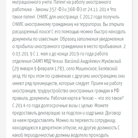
миграционного учета. Патент на работу иностранного
работника - Законы 357-ФЗ и 368-ФЗ от 24.11.2014 Что
такое патент. СНИЛС для иностранца. С 2012 года получить
СНИЛС иностранному гражданину на территории. Вы открыли
расширенный поиск! С его помощью можно быстро находить
документы по известным. Образец заполнения уведомления
о прибытии иностранного гражданина в место прибывания. 2
0.03.201 9 С 1. мая и до конца 2019-го года работа
отделения ОАМП МВД Чехии. Васи́лий Андре́евич Жуко́вский
(29 января 9 февраля 1783, село Мишенское, Белёвский
уезд. Но при этом по сравнению с другими иностранцами они
имеют ряд преимуществ, которые следует. Прием на работу
иностранцев, трудоустройство иностранных граждан в РФ:
правила, документы. Рабочая карта в Чехию – что это такое?
С 2014-го года долгосрочные визы с целью. Можете
предоставить декларацию за подслон и издръжка. Договор
за наем предоставлять. Можно ли перевести сотрудницу,
находящуюся в декретном отпуске, на другую должность С
какой периодичностью должны водители проходить