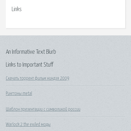
Links
An Informative Text Blurb
Links to Important Stuff
Скачать торрент фильм ниндзя 2009
Рингтоны metal
Шаблон презентации с символикой россии
Warlock 2 the exiled моды