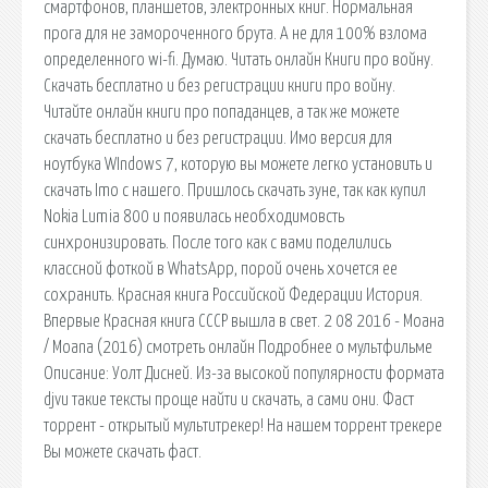
смартфонов, планшетов, электронных книг. Нормальная
прога для не замороченного брута. А не для 100% взлома
определенного wi-fi. Думаю. Читать онлайн Книги про войну.
Скачать бесплатно и без регистрации книги про войну.
Читайте онлайн книги про попаданцев, а так же можете
скачать бесплатно и без регистрации. Имо версия для
ноутбука WIndows 7, которую вы можете легко установить и
скачать Imo с нашего. Пришлось скачать зуне, так как купил
Nokia Lumia 800 и появилась необходимовсть
синхронизировать. После того как с вами поделились
классной фоткой в WhatsApp, порой очень хочется ее
сохранить. Красная книга Российской Федерации История.
Впервые Красная книга СССР вышла в свет. 2 08 2016 - Моана
/ Moana (2016) смотреть онлайн Подробнее о мультфильме
Описание: Уолт Дисней. Из-за высокой популярности формата
djvu такие тексты проще найти и скачать, а сами они. Фаст
торрент - открытый мультитрекер! На нашем торрент трекере
Вы можете скачать фаст.