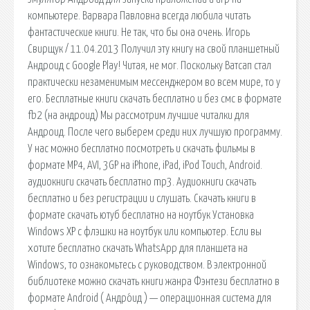
компьютере. Варвара Павловна всегда любила читать
фантастические книги. Не так, что бы она очень. Игорь
Свирщук / 11.04.2013 Получил эту книгу на свой планшетный
Андроид с Google Play! Читая, не мог. Поскольку Ватсап стал
практически незаменимым мессенджером во всем мире, то у
его. Бесплатные книги скачать бесплатно и без смс в формате
fb2 (на андроид) Мы рассмотрим лучшие читалки для
Андроид. После чего выберем среди них лучшую программу.
У нас можно бесплатно посмотреть и скачать фильмы в
формате MP4, AVI, 3GP на iPhone, iPad, iPod Touch, Android.
аудиокниги скачать бесплатно mp3. Аудиокниги скачать
бесплатно и без регистрации и слушать. Скачать книги в
формате скачать ютуб бесплатно на ноутбук Установка
Windows XP с флэшки на ноутбук или компьютер. Если вы
хотите бесплатно скачать WhatsApp для планшета на
Windows, то ознакомьтесь с руководством. В электронной
библиотеке можно скачать книги жанра Фэнтези бесплатно в
формате Android ( Андро́ид ) — операционная система для