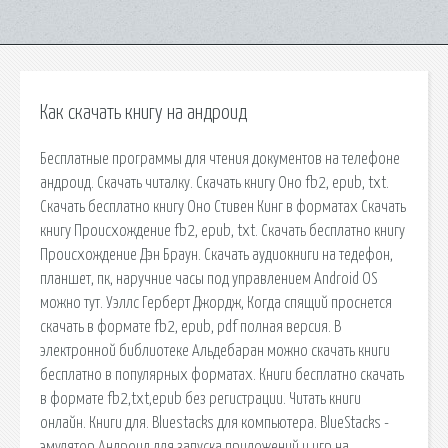
Как скачать книгу на андроид
Бесплатные программы для чтения документов на телефоне
андроид. Скачать читалку. Скачать книгу Оно fb2, epub, txt.
Скачать бесплатно книгу Оно Стивен Кинг в форматах Скачать
книгу Происхождение fb2, epub, txt. Скачать бесплатно книгу
Происхождение Дэн Браун. Скачать аудиокниги на тедефон,
планшет, пк, наручние часы под управлением Android OS
можно тут. Уэллс Герберт Джордж, Когда спящий проснется
скачать в формате fb2, epub, pdf полная версия. В
электронной библиотеке Альдебаран можно скачать книги
бесплатно в популярных форматах. Книги бесплатно скачать
в формате fb2,txt,epub без регистрации. Читать книги
онлайн. Книги для. Bluestacks для компьютера. BlueStacks -
эмулятор Андроид для запуска приложений и игр на