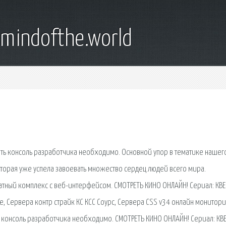
emindofthe.world
чить консоль разработчика необходимо. Основной упор в тематике нашег
которая уже успела завоевать множество сердец людей всего мира.
тный комплекс с веб-интерфейсом. СМОТРЕТЬ КИНО ОНЛАЙН! Сериал: КВЕ
, Сервера контр страйк КС КСС Соурс, Сервера CSS v34 онлайн монитори
ь консоль разработчика необходимо. СМОТРЕТЬ КИНО ОНЛАЙН! Сериал: КВ