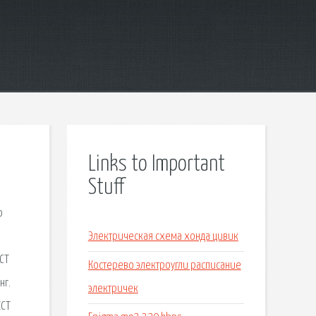
Links to Important
Stuff
о
Электрическая схема хонда цивик
СТ
Костерево электроугли расписание
нг.
электричек
ЕСТ