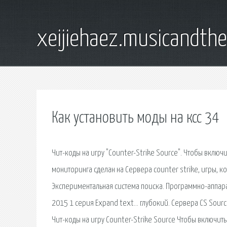
xeijiehaez.musicandth
Как установить моды на ксс 34
Чит-коды на игру "Counter-Strike Source". Чтобы вклю
мониторинга сделан на Сервера counter strike, игры, 
Экспериментальная система поиска. Программно-аппара
2015 1 серия Expand text… глубокий. Сервера CS Source
Чит-коды на игру Counter-Strike Source Чтобы включит