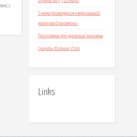
Enigma mp3 320 kbps
лекс с
Схема проведения камеральной
налоговой проверки
Программа для удаление рекламы
Скачать сборник st1m
Links