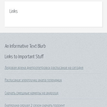
Links
An Informative Text Blurb
Links to Important Stuff
Ледовая арена днепропетровск расписание на сегодня
Расписание электрички анапа геленджик
Скачать смешные камеры на андроид
Екатерина сериал 2 сезон скачать торрент