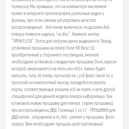
телевизор Мы привыкли, что на компьютере мы можем
прямо в интернете просматривать различные видео и
фильмы, при этом самому регулировать качество
воспроизведения. · dvd-плеер включится, на дисплее dvd-
плеера появится надпись "no disc". Нажмите кнопку
"OPEN/CLOSE". Лоток для загрузки диска выдвинется. Перед
установкой прошивки на плеер Dune HD Base 3D,
приобретенный у стороннего поставщика, вначале
необходимо установить стандартную прошивку Dune, версия
которой заканчивается на «b4» или «b5». нужно будет
написать, типа, эй плеер, прочитай-ка с усб файл такой-то и
проиграй на композитный выход. понадобится указать
порты, соответствующие разьему усб на плате, и кучу другой
специфичной для данной модели плеера информации. Как
установить новую прошивку для плеера. старее прошивка).
при воспроизведении ДВД. Страница 5 из 17 - ПРОШИВКИ для
ДВД чипов - отправлено в tv, dvd - ремонт и прошивки: фото
лазера. Вам необходимо прошить свой портативный.