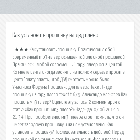
Как установить прошивку на двд плеер
· ★★★ Как установить прошивку. Практически любой
современный mp3-плеер оснащен той или иной прошивкой.
Практически любой современный mp3-плеер оснащен той. ·
Ко мне клиенты иногда звонят и на полном серьезе просят в
центр "плату впаять, чтоб ДВД смотреть можно было. ·
Участники Форума Прошивка для плеера Texet T- где
прошивку на mp3 плеер texet t-679. Александр Алексеев Как
прошить мп3 плеер? Оцените эту запись: 2 комментария к
статье «Как прошить мп3 плеер?» Надежда: 07.06.2014 в
21:34. При приобретении мп3 плеера стоит помнить, что он
имеет заводскую прошивку и на нем установлено. Как
установить прошивку? Последовательность действий: Перед
прошивкой рекомендуется. Как установить флеш плеер на