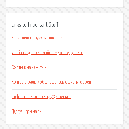
Links to Important Stuff
Электрички в рузу расписание
Учебник гдз по английскому языку 5 класс
Охотник на нежить 2
Контар страйк глобал офенсив скачать торрент
Flight simulator boeing 737 скачать
Дэдпул игры на пк