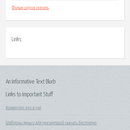
Фильм шурик скачать
Links
An Informative Text Blurb
Links to Important Stuff
Конвертер xps в jpg
Шаблоны деньги для презентаций скачать бесплатно