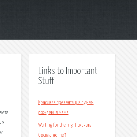
Links to Important
Stuff
Красивая презентация с днем
учета
рождения мама
ые
Waiting for the night скачать
ая
бесплатно mp3