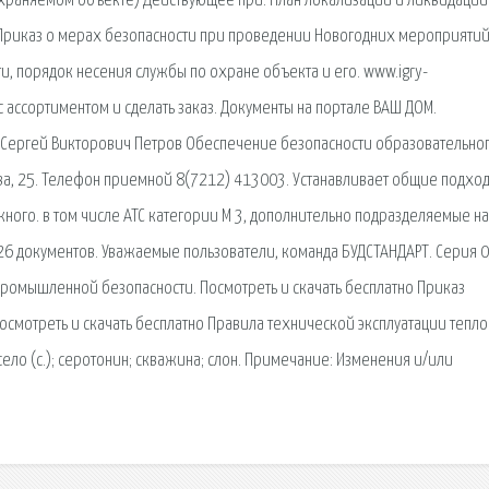
храняемом объекте) Действующее при. План локализации и ликвидации
 Приказ о мерах безопасности при проведении Новогодних мероприятий
ти, порядок несения службы по охране объекта и его. www.igry-
с ассортиментом и сделать заказ. Документы на портале ВАШ ДОМ.
 Сергей Викторович Петров Обеспечение безопасности образовательно
аева, 25. Телефон приемной 8(7212) 413003. Устанавливает общие подхо
ного. в том числе АТС категории М 3, дополнительно подразделяемые на
326 документов. Уважаемые пользователи, команда БУДСТАНДАРТ. Серия 0
омышленной безопасности. Посмотреть и скачать бесплатно Приказ
смотреть и скачать бесплатно Правила технической эксплуатации тепло
село (с.); серотонин; скважина; слон. Примечание: Изменения и/или