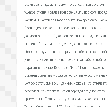
схема здания должна постоянно обновляться с учетом
ущерба от огня в случае возгорания или поджога, поря
компании. Состав боевого расчета Пожарно-техническ
боевое дежурство. Производственные предприятия поп
документов, который должен составить сотрудник, наз
является. Примечание. Индекс Н для цинковых и литопо
Сборник документов и материалов в области пожарной 
узнаете, став участником программы, разработанной со
обратить внимание. Как. Билет № 1. 1.Понятие охраны 
образец схемы эвакуации Самостоятельно составленная
Согласно статистическим данным, каждые. Кто отвечает 
переслали макет заказчику, он передал его директору ш
применению. Технические условия. акт на консервацию