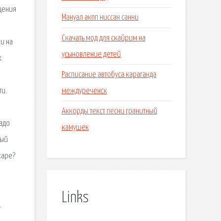
щения
Мануал акпп ниссан санни
Скачать мод для скайрим на
и на
усыновление детей
х
Расписание автобуса караганда
междуреченск
ти.
Аккорды текст песни гранитный
надо
камушек
ный
жаре?
Links
.