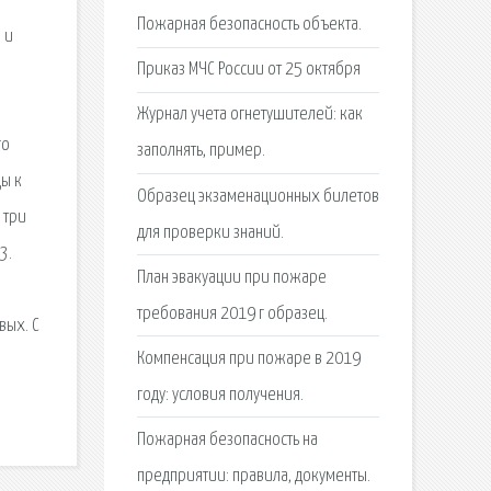
Пожарная безопасность объекта.
 и
Приказ МЧС России от 25 октября
Журнал учета огнетушителей: как
го
заполнять, пример.
ды к
Образец экзаменационных билетов
 три
для проверки знаний.
3.
План эвакуации при пожаре
требования 2019 г образец.
вых. С
Компенсация при пожаре в 2019
году: условия получения.
Пожарная безопасность на
предприятии: правила, документы.