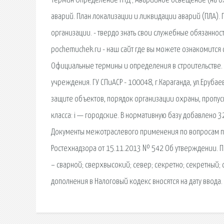
Термин Определение НТД ; Аварийное освещение (на о
аварий. План локализации и ликвидации аварий (ПЛА).
организации. - твердо знать свои служебные обязаннос
pochemuchek.ru - наш сайт где вы можете ознакомится 
Официальные термины и определения в строительстве.
учреждения. ГУ СПиАСР - 100048, г.Караганда, ул.Еруб
защите объектов, порядок организации охраны, пропуск
класса: i — городские. В нормативную базу добавлено 
Документы межотраслевого применения по вопросам пр
Ростехнадзора от 15.11.2013 № 542 Об утверждении. По
– сварной; сверхвысокий; север; секретно; секретный; 
дополнения в Налоговый кодекс вносятся на дату ввода.