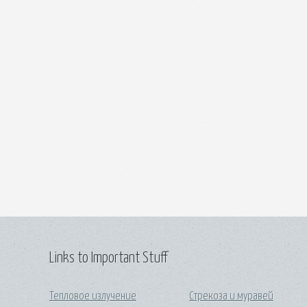
Links to Important Stuff
Тепловое излучение
Стрекоза и муравей