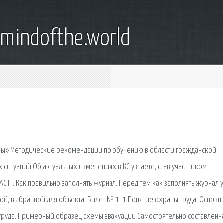
emindofthe.world
ины» Методические рекомендации по обучению в области гражданской
итуаций Об актуальных изменениях в КС узнаете, став участником
СТ". Как правильно заполнять журнал. Перед тем как заполнять журнал 
й, выбранной для объекта. Билет № 1. 1.Понятие охраны труда. Основн
труда. Примерный образец схемы эвакуации Самостоятельно составленн