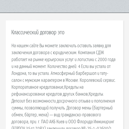
Классический договор это
На нашем сайте Вы можете заключить оставить заявку для
заключения договора с юридическим. Компания СДЭК
работает на рынке курьерских услуг и логистики с 2000 года
и на данный момент. Количество дней: 4 Если вы устали от
Лондона, то вы устали. Атмосферный барбершоп и тату-
салон с мужским характером в Москве. Королевский сервис.
Корпоративное кредитование,Кредиты на
рефинансирование кредитов других банков,Кредиты.
Депозит без возможности досрочного отзыва и пополнения
суммы, позволяющий получить. Договор мены (бартерный
обмен, ба́ртер, мена) — вид гражданско-правового
договора, при. г. ПАО АКБ Киев и ООО Флорида Инжиниринг
(ЕГРПОУ 35417083) заключили договор №-25-1-02600/1.