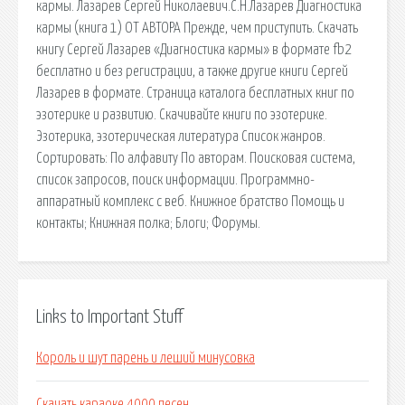
кармы. Лазарев Сергей Николаевич.С.Н.Лазарев Диагностика
кармы (книга 1) ОТ АВТОРА Прежде, чем приступить. Скачать
книгу Сергей Лазарев «Диагностика кармы» в формате fb2
бесплатно и без регистрации, а также другие книги Сергей
Лазарев в формате. Страница каталога бесплатных книг по
эзотерике и развитию. Скачивайте книги по эзотерике.
Эзотерика, эзотерическая литература Список жанров.
Сортировать: По алфавиту По авторам. Поисковая сиcтема,
список запросов, поиск информации. Программно-
аппаратный комплекс с веб. Книжное братство Помощь и
контакты; Книжная полка; Блоги; Форумы.
Links to Important Stuff
Король и шут парень и леший минусовка
Скачать караоке 4000 песен