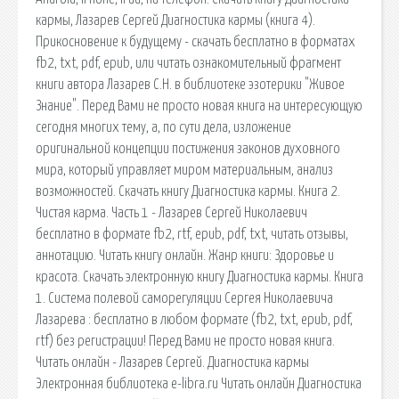
кармы, Лазарев Сергей Диагностика кармы (книга 4).
Прикосновение к будущему - скачать бесплатно в форматах
fb2, txt, pdf, epub, или читать ознакомительный фрагмент
книги автора Лазарев С.Н. в библиотеке эзотерики "Живое
Знание". Перед Вами не просто новая книга на интересующую
сегодня многих тему, а, по сути дела, изложение
оригинальной концепции постижения законов духовного
мира, который управляет миром материальным, анализ
возможностей. Скачать книгу Диагностика кармы. Книга 2.
Чистая карма. Часть 1 - Лазарев Сергей Николаевич
бесплатно в формате fb2, rtf, epub, pdf, txt, читать отзывы,
аннотацию. Читать книгу онлайн. Жанр книги: Здоровье и
красота. Скачать электронную книгу Диагностика кармы. Книга
1. Система полевой саморегуляции Сергея Николаевича
Лазарева : бесплатно в любом формате (fb2, txt, epub, pdf,
rtf) без регистрации! Перед Вами не просто новая книга.
Читать онлайн - Лазарев Сергей. Диагностика кармы
Электронная библиотека e-libra.ru Читать онлайн Диагностика