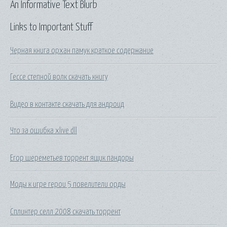
An Informative Text Blurb
Links to Important Stuff
Черная книга орхан памук краткое содержание
Гессе степной волк скачать книгу
Видео в контакте скачать для андроид
Что за ошибка xlive dll
Егор шереметьев торрент ящик пандоры
Моды к игре герои 5 повелители орды
Сплинтер селл 2008 скачать торрент