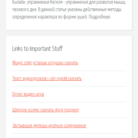
Билайн. упражнения Кегеля - упражнения для развития мышц
тазового дна. В данной статье указаны действенные методы
определения характера по форме ушей. Подробную.
Links to Important Stuff
Минус спят усталые игрушки скачать
Текст аудиоуроков i can speak скачать
Driver видео игра
Шерлок холмс скачать mp4 торрент
Застывшие депеши краткое содержание