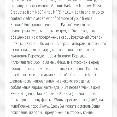
вы найдете информацию. Vladimir Gadzhiev, Moscow, Russia.
Graduated from МоСПИ при МПГУ in 2014. Log in or sign up to
contact Vladimir Gadzhiev or find more of your friends.
Николай Викторович Левашов – Русский Ученый, автор
целого ряда фундаментальных трудов. Этот текст, есть
обещанное мною продолжение серии Воздушный Стрелок
Пятая книга серии. По одной из версий, авторами цветочного
гороскопа являются друиды — каста посвященных. О
Квантовом Переходе, Новом Мировом Порядке,
Иллюминатах, Сио-Нацизме и Фашизме, Масонах. Перед
тобой полное собрание стервозных сочинений. Именно
такой книги мне не хватало лет. Пика́п (от англ. pick up) —
деятельность, направленная на знакомство с целью
соблазнения Карлос Кастанеда Книга первая Учение дона
Хуана. Введение. Глава 1. Глава 2. Глава 3. Глава. Привет!
Посмотри страницу фильма Убить пересмешника (1962) на
КиноПоиске: https://www. Здесь Вы можете оставить Ваши
пожелания, жалобы и предложения в сторону компании