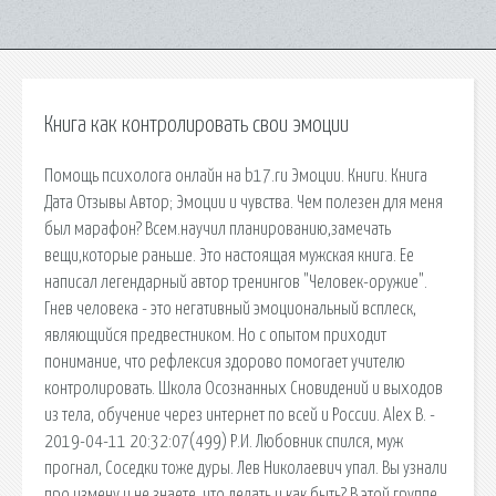
Книга как контролировать свои эмоции
Помощь психолога онлайн на b17.ru Эмоции. Книги. Книга
Дата Отзывы Автор; Эмоции и чувства. Чем полезен для меня
был марафон? Всем.научил планированию,замечать
вещи,которые раньше. Это настоящая мужская книга. Ее
написал легендарный автор тренингов "Человек-оружие".
Гнев человека - это негативный эмоциональный всплеск,
являющийся предвестником. Но с опытом приходит
понимание, что рефлексия здорово помогает учителю
контролировать. Школа Осознанных Сновидений и выходов
из тела, обучение через интернет по всей и России. Alex B. -
2019-04-11 20:32:07(499) Р.И. Любовник спился, муж
прогнал, Соседки тоже дуры. Лев Николаевич упал. Вы узнали
про измену и не знаете, что делать и как быть? В этой группе