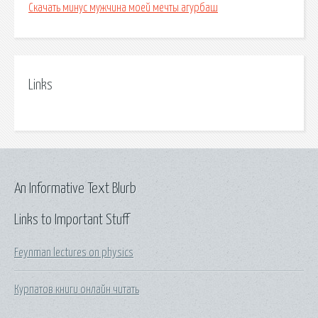
Скачать минус мужчина моей мечты агурбаш
Links
An Informative Text Blurb
Links to Important Stuff
Feynman lectures on physics
Курпатов книги онлайн читать