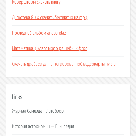
Кибершторм скачать книгу
Дискотека 80 х скачать бесплатно на mp3
Последний альбом anacondaz
Математика 3 класс моро решебник фгос
Скачать драйвер для интегрированной видеокарты nvidia
Links
Журнал Самиздат : Литобзор.
История астрономии — Википедия.