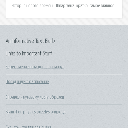
История нового времени. Шпаргалка: кратко, самое главное.
An Informative Text Blurb
Links to Important Stuff
Береги меня анита цой текст минус
Поезд яндекс расписание
Справка к путевому листу образец
Brain it on physics puzzles андроид
Скачать игру для для quake