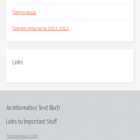
Папуга кеша
Скачать игры на пк 2011 2012
Links
An Informative Text Blurb
Links to Important Stuff
Торрентино софт