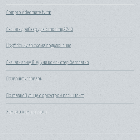
Compro videomate tv fm
Скачать драйвер для canon mg2240
Hk3ff dc12v sh схема подключения
Скачать аську 8095 на компьютер бесплатно
Позвонить словарь
По главной улице с оркестром песни текст
Химия и химики книги