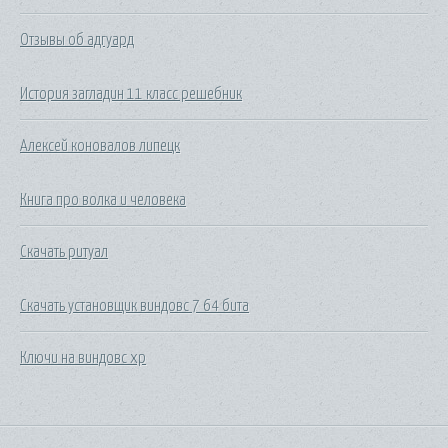
Отзывы об адгуард
История загладин 11 класс решебник
Алексей коновалов липецк
Книга про волка и человека
Скачать ритуал
Скачать установщик виндовс 7 64 бита
Ключи на виндовс xp